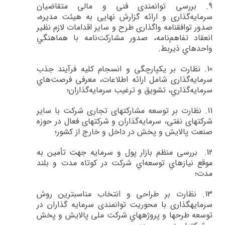
9.
بررسي‌ توانمندي فني و مالي متقاضيان
سرمايه‌گذاري و ارائه گزارش نهايي به هيئت مديره،‌
صدور توافقنامه واگذاري طرح و ساير اقدامات لازم نظير
انعقاد تفاهم‌نامه، صدور مشاركت‌نامه با هماهنگي
واحدهاي ذيربط
.
10.
نظارت بر يكپارچگي و انسجام كليه فرآيند جذب
سرمايه‌گذاري شامل ارائه اطلاعات، معرفي فرصت‌هاي
سرمايه‌گذاري، تشويق و ترغيب سرمايه‌گذاران؛
11.
نظارت بر توسعه مشاركت­هاي تجاري شركت با ساير
شركت­هاي نفتي، سرمايه‌گذاران و شركت­هاي فعال در حوزه
صنعت پالايش و پخش در داخل و خارج از كشور؛
12.
بررسي منظم بازار پول و سرمايه جهت تأمين به
موقع نيازهاي توسعه‌اي شركت در كوتاه مدت و بلند
مدت؛
13.
نظارت بر طراحي و انتخاب مناسب­ترين روش
سرمايه­گذاري با محوريت توانمندي سرمايه گذاران در
توسعه طرح­ها و پروژه­هاي شركت ملی پالایش و پخش