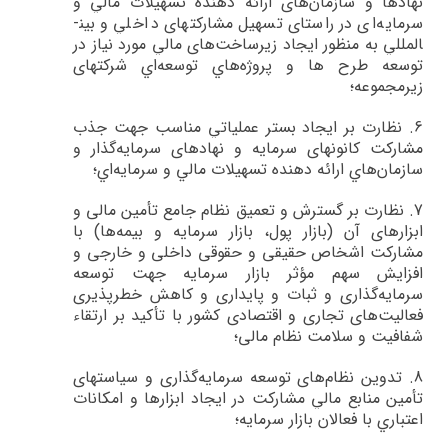
نهادها و سازمان‌هاي ارائه دهنده تسهيلات مالي و
سرمايه‌اي در راستاي تسهيل مشاركت­هاي داخلي و بين­
المللي به منظور ايجاد زيرساخت‌هاي مالي مورد نياز در
توسعه طرح ها و پروژه‌هاي توسعه‌اي شركت­های
زیرمجموعه؛
6.
نظارت بر ايجاد بستر عملياتي مناسب جهت جذب
مشاركت كانون­هاي سرمايه و نهادهاي سرمايه‌گذار و
سازمان‌هاي ارائه دهنده تسهيلات مالي و سرمايه‌اي؛
7.
نظارت بر گسترش و تعميق نظام جامع تأمين مالی و
ابزارهای آن (بازار پول، بازار سرمايه و بيمه‌ها) با
مشارکت اشخاص حقيقی و حقوقی داخلی و خارجی و
افزايش سهم مؤثر بازار سرمايه جهت توسعه
سرمايه‌گذاری و ثبات و پايداری و کاهش خطرپذيری
فعاليت‌های تجاری و اقتصادی کشور با تأکيد بر ارتقاء
شفافيت و سلامت نظام مالی؛
8.
تدوين نظام‌هاي توسعه سرمايه‌گذاري‌ و سیاست­هاي
تأمين منابع مالي‌ مشاركت در ايجاد ابزارها و امكانات
اعتباري با فعالان بازار سرمايه‌؛