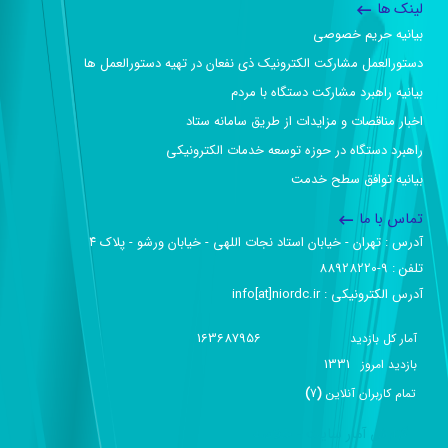
لینک ها
بیانیه حریم خصوصی
دستورالعمل مشارکت الکترونیک ذی نفعان در تهیه دستورالعمل ها
بیانیه راهبرد مشارکت دستگاه با مردم
اخبار مناقصات و مزایدات از طریق سامانه ستاد
راهبرد دستگاه در حوزه توسعه خدمات الکترونیکی
بیانیه توافق سطح خدمت
تماس با ما
آدرس :‌ تهران - خیابان استاد نجات اللهی - خیابان ورشو - پلاک ۴
تلفن :‌ 9-88928220
آدرس الکترونیکی :‌ info[at]niordc.ir
163687956
آمار کل بازدید
1331
بازديد امروز
تمام کاربران آنلاين
(
7
)
گزارش آمار سایت - خلاصه