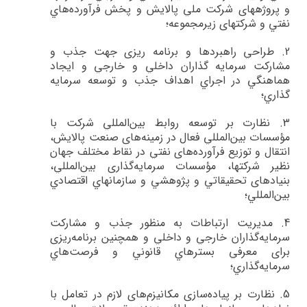
و پروژه­هاي شركت ملي پالايش و پخش فرآورده‌هاي
نفتي و شرکت­های زیرمجموعه؛
2.
طراحي راهبردها و برنامه ­ريزي جهت جذب و
مشاركت سرمايه گذاران داخلي و خارجي و ايجاد
هماهنگي در اجراي اهداف جذب و توسعه سرمايه
گذاري؛
3.
نظارت بر توسعه روابط بين‌المللي شركت با
مؤسسات بين‌المللي فعال در زمينه‌هاي صنعت پالايش،
انتقال و توزيع فرآورده‌هاي نفتي در نقاط مختلف جهان
نظير شركت­ها، مؤسسات سرمايه‌گذاري بين‌المللي،
بنيادهاي تحقيقاتي و پژوهشي و سازمان­هاي اقتصادي
بين‌المللي؛
4.
مديريت ارتباطات به منظور جذب و مشاركت
سرمايه‌گذاران خارجي و داخلي و همچنين برنامه‌ريزي
براي معرفي بسترهاي قانوني و فرصت‌هاي
سرمايه‌گذاري؛
5.
نظارت بر پياده‌سازي مكانيزم‌هاي لازم در تعامل با