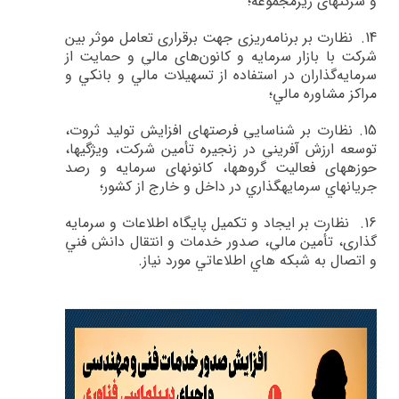
و شرکت­های زیرمجموعه؛
14.
نظارت بر برنامه‌ريزي جهت برقراري تعامل موثر بين
شركت‌ با بازار سرمايه و كانون‌هاي مالي و حمايت از
سرمايه‌گذاران در استفاده از تسهيلات مالي و بانكي و
مراكز مشاوره مالي؛
15.
نظارت بر شناسايي فرصت­هاي افزايش توليد ثروت،
توسعه ارزش آفريني در زنجيره تأمين شركت، ويژگي­ها،
حوزه­هاي فعاليت گروه­ها، كانون­هاي سرمايه و رصد
جريان­هاي سرمايه­گذاري در داخل و خارج از كشور؛
16.
نظارت بر ايجاد و تكميل پايگاه اطلاعات و سرمايه
گذاري، تأمين مالي، صدور خدمات و انتقال دانش فني
و اتصال به شبكه هاي اطلاعاتي مورد نياز
.