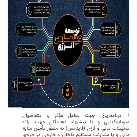
1.
برنامه‌ريزي جهت تعامل مؤثر با متقاضيان
سرمايه‌گذاري و يا پيشنهاد دهندگان جهت ارائه
تسهيلات مالي و ارزي (فاينانس) به منظور تأمين منابع
مالي و يا مشاركت مستقيم داخلي و خارجي در طرح­ها