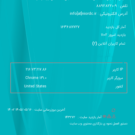
تلفن :‌ 9-88928220
آدرس الکترونیکی :‌ info[at]niordc.ir
163687727
آمار کل بازدید
1102
بازديد امروز
تمام کاربران آنلاين
(
2
)
گزارش آمار سایت - خلاصه
IP کاربر
216.73.217.86
مرورگر کاربر
Chrome 131.0
کشور
United States
آخرین بروزرسانی سایت : 1405/05/16 14:02
آمار بازدید سایت :
143272
دستور العمل نحوه ی بارگذاری محتوی وب سایت