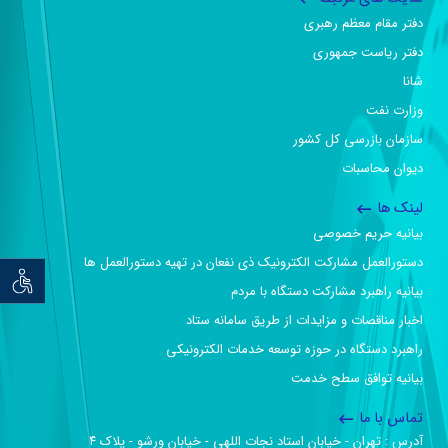
دفتر مقام معظم رهبری
دفتر ریاست جمهوری
شانا
وزارت نفت
سازمان بازرسی کل کشور
دیوان محاسبات
لینک ها
بیانیه حریم خصوصی
دستورالعمل مشارکت الکترونیک ذی نفعان در تهیه دستورالعمل ها
توان خو
بیانیه راهبرد مشارکت دستگاه با مردم
اخبار مناقصات و مزایدات از طریق سامانه ستاد
راهبرد دستگاه در حوزه توسعه خدمات الکترونیکی
بیانیه توافق سطح خدمت
تماس با ما
آدرس :‌ تهران - خیابان استاد نجات اللهی - خیابان ورشو - پلاک ۴