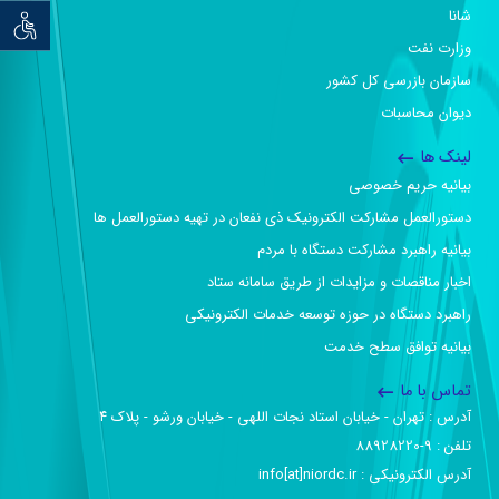
شانا
توان خو
وزارت نفت
سازمان بازرسی کل کشور
دیوان محاسبات
لینک ها
بیانیه حریم خصوصی
دستورالعمل مشارکت الکترونیک ذی نفعان در تهیه دستورالعمل ها
بیانیه راهبرد مشارکت دستگاه با مردم
اخبار مناقصات و مزایدات از طریق سامانه ستاد
راهبرد دستگاه در حوزه توسعه خدمات الکترونیکی
بیانیه توافق سطح خدمت
تماس با ما
آدرس :‌ تهران - خیابان استاد نجات اللهی - خیابان ورشو - پلاک ۴
تلفن :‌ 9-88928220
آدرس الکترونیکی :‌ info[at]niordc.ir