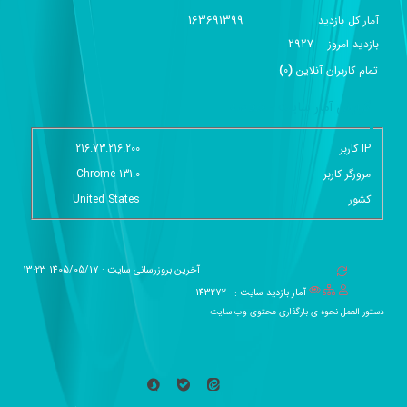
163691399
آمار کل بازدید
2927
بازديد امروز
تمام کاربران آنلاين
(
0
)
گزارش آمار سایت - خلاصه
IP کاربر
216.73.216.200
مرورگر کاربر
Chrome 131.0
کشور
United States
آخرین بروزرسانی سایت : 1405/05/17 13:23
آمار بازدید سایت :
143272
دستور العمل نحوه ی بارگذاری محتوی وب سایت