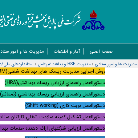
صفحه اصلی
آمار و اطلاعات
مدیریت ها و امور ستاد
مدیریت ها و امور ستادی
/
مدیریت HSE و پدافند غیرعامل
/
استانداردهای ملی/د
روش اجرایی مدیریت ریسک های بهداشت شغلی(
RM
دستورالعمل راهنماي ارزيابي ريسك بهداشتي(
HRA
)
دستورالعمل راهنماي ارزيابي ريسك بهداشتي (ضمائم)
دستورالعمل نوبت كاري (
Shift working
)
دستورالعمل تشكيل كميته سلامت شغلي كاركنان ستاد
دستورالعمل ارزيابي شركتهاي ارائه دهنده خدمات بهد