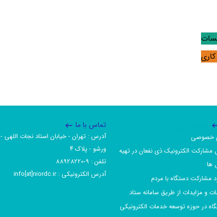
یسات
کاری
تماس با ما
آدرس :‌ تهران - خیابان استاد نجات اللهی - 
یم خصوصی
ورشو - پلاک ۴
 مشارکت الکترونیک ذی نفعان در تهیه
تلفن :‌ 9-88928220
 ها
آدرس الکترونیکی :‌ info[at]niordc.ir
رد مشارکت دستگاه با مردم
ات و مزایدات از طریق سامانه ستاد
گاه در حوزه توسعه خدمات الکترونیکی