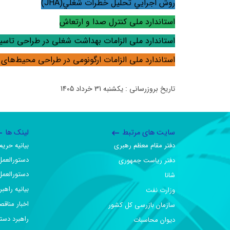
روش اجرايي تحليل خطرات شغلي(
JHA
)
استاندارد ملی کنترل صدا و ارتعاش
استاندارد ملی الزامات بهداشت شغلی در طراحی تاس
استاندارد ملی الزامات ارگونومی در طراحی محیط‌های 
تاریخ بروزرسانی : یکشنبه 31 خرداد 1405
سایت های مرتبط
لینک ها
دفتر مقام معظم رهبری
بیانیه حر
دستورالعمل
دفتر ریاست جمهوری
دستورالعمل
شانا
بیانیه راهب
وزارت نفت
اخبار مناقص
سازمان بازرسی کل کشور
راهبرد دست
دیوان محاسبات