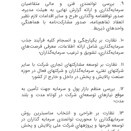
9.
بررسي‌ توانمندي فني و مالي متقاضيان
سرمايه‌گذاري و ارائه گزارش نهايي به هيئت مديره،‌
صدور توافقنامه واگذاري طرح و ساير اقدامات لازم نظير
انعقاد تفاهم‌نامه، صدور مشاركت‌نامه با هماهنگي
واحدهاي ذيربط
.
10.
نظارت بر يكپارچگي و انسجام كليه فرآيند جذب
سرمايه‌گذاري شامل ارائه اطلاعات، معرفي فرصت‌هاي
سرمايه‌گذاري، تشويق و ترغيب سرمايه‌گذاران؛
11.
نظارت بر توسعه مشاركت­هاي تجاري شركت با ساير
شركت­هاي نفتي، سرمايه‌گذاران و شركت­هاي فعال در حوزه
صنعت پالايش و پخش در داخل و خارج از كشور؛
12.
بررسي منظم بازار پول و سرمايه جهت تأمين به
موقع نيازهاي توسعه‌اي شركت در كوتاه مدت و بلند
مدت؛
13.
نظارت بر طراحي و انتخاب مناسب­ترين روش
سرمايه­گذاري با محوريت توانمندي سرمايه گذاران در
توسعه طرح­ها و پروژه­هاي شركت ملی پالایش و پخش