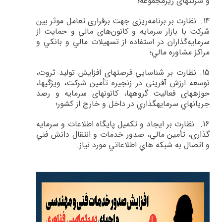
و شرکت­های زیرمجموعه؛
14.
نظارت بر برنامه‌ريزي جهت برقراري تعامل موثر بين
شركت‌ با بازار سرمايه و كانون‌هاي مالي و حمايت از
سرمايه‌گذاران در استفاده از تسهيلات مالي و بانكي و
مراكز مشاوره مالي؛
15.
نظارت بر شناسايي فرصت­هاي افزايش توليد ثروت،
توسعه ارزش آفريني در زنجيره تأمين شركت، ويژگي­ها،
حوزه­هاي فعاليت گروه­ها، كانون­هاي سرمايه و رصد
جريان­هاي سرمايه­گذاري در داخل و خارج از كشور؛
16.
نظارت بر ايجاد و تكميل پايگاه اطلاعات و سرمايه
گذاري، تأمين مالي، صدور خدمات و انتقال دانش فني
و اتصال به شبكه هاي اطلاعاتي مورد نياز
.