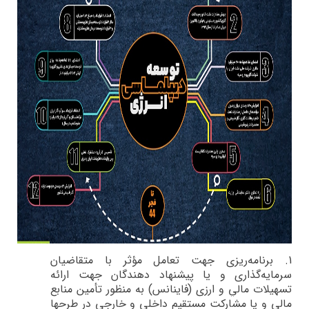
1.
برنامه‌ريزي جهت تعامل مؤثر با متقاضيان
سرمايه‌گذاري و يا پيشنهاد دهندگان جهت ارائه
تسهيلات مالي و ارزي (فاينانس) به منظور تأمين منابع
مالي و يا مشاركت مستقيم داخلي و خارجي در طرح­ها