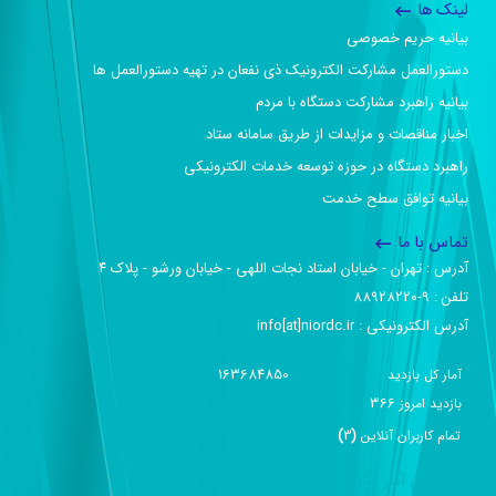
لینک ها
بیانیه حریم خصوصی
دستورالعمل مشارکت الکترونیک ذی نفعان در تهیه دستورالعمل ها
بیانیه راهبرد مشارکت دستگاه با مردم
اخبار مناقصات و مزایدات از طریق سامانه ستاد
راهبرد دستگاه در حوزه توسعه خدمات الکترونیکی
بیانیه توافق سطح خدمت
تماس با ما
آدرس :‌ تهران - خیابان استاد نجات اللهی - خیابان ورشو - پلاک ۴
تلفن :‌ 9-88928220
آدرس الکترونیکی :‌ info[at]niordc.ir
163684850
آمار کل بازدید
366
بازديد امروز
تمام کاربران آنلاين
(
3
)
گزارش آمار سایت - خلاصه