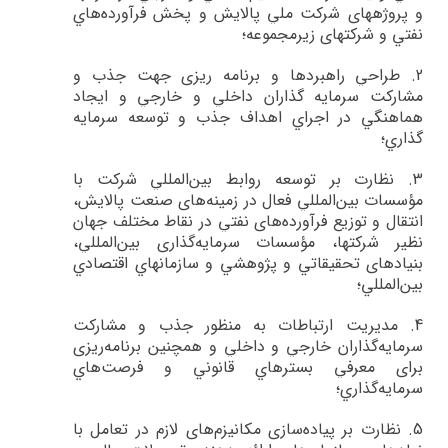
و پروژه­هاي شركت ملي پالايش و پخش فرآورده‌هاي
نفتي و شرکت­های زیرمجموعه؛
2.
طراحي راهبردها و برنامه ­ريزي جهت جذب و
مشاركت سرمايه گذاران داخلي و خارجي و ايجاد
هماهنگي در اجراي اهداف جذب و توسعه سرمايه
گذاري؛
3.
نظارت بر توسعه روابط بين‌المللي شركت با
مؤسسات بين‌المللي فعال در زمينه‌هاي صنعت پالايش،
انتقال و توزيع فرآورده‌هاي نفتي در نقاط مختلف جهان
نظير شركت­ها، مؤسسات سرمايه‌گذاري بين‌المللي،
بنيادهاي تحقيقاتي و پژوهشي و سازمان­هاي اقتصادي
بين‌المللي؛
4.
مديريت ارتباطات به منظور جذب و مشاركت
سرمايه‌گذاران خارجي و داخلي و همچنين برنامه‌ريزي
براي معرفي بسترهاي قانوني و فرصت‌هاي
سرمايه‌گذاري؛
5.
نظارت بر پياده‌سازي مكانيزم‌هاي لازم در تعامل با