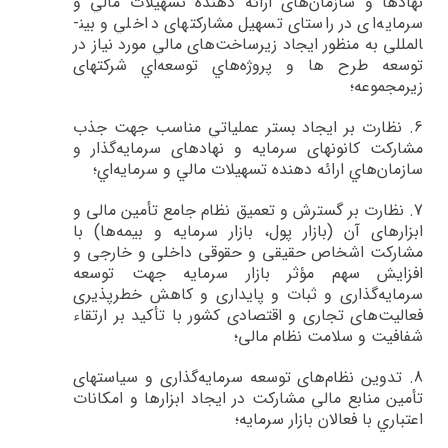
نهادها و سازمان‌هاي ارائه دهنده تسهيلات مالي و
سرمايه‌اي در راستاي تسهيل مشاركت­هاي داخلي و بين­
المللي به منظور ايجاد زيرساخت‌هاي مالي مورد نياز در
توسعه طرح ها و پروژه‌هاي توسعه‌اي شركت­های
زیرمجموعه؛
6.
نظارت بر ايجاد بستر عملياتي مناسب جهت جذب
مشاركت كانون­هاي سرمايه و نهادهاي سرمايه‌گذار و
سازمان‌هاي ارائه دهنده تسهيلات مالي و سرمايه‌اي؛
7.
نظارت بر گسترش و تعميق نظام جامع تأمين مالی و
ابزارهای آن (بازار پول، بازار سرمايه و بيمه‌ها) با
مشارکت اشخاص حقيقی و حقوقی داخلی و خارجی و
افزايش سهم مؤثر بازار سرمايه جهت توسعه
سرمايه‌گذاری و ثبات و پايداری و کاهش خطرپذيری
فعاليت‌های تجاری و اقتصادی کشور با تأکيد بر ارتقاء
شفافيت و سلامت نظام مالی؛
8.
تدوين نظام‌هاي توسعه سرمايه‌گذاري‌ و سیاست­هاي
تأمين منابع مالي‌ مشاركت در ايجاد ابزارها و امكانات
اعتباري با فعالان بازار سرمايه‌؛