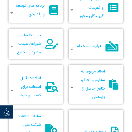
برنامه های توسعه
و فهرست
و راهبردی
گیرندگان مجوز
صورتجلسات
شوراها، هیئت
فرآیند استخدام
مدیره و مجامع
اسناد مربوط به
اطلاعات قابل
سفارش، اجرا و
استفاده برای
نتایج حاصل از
کسب و کارها
پژوهش
توان خو
سامانه شفافیت
شرکت ملی
معرفی مدیران