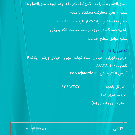
دستورالعمل مشارکت الکترونیک ذی نفعان در تهیه دستورالعمل ها
بیانیه راهبرد مشارکت دستگاه با مردم
اخبار مناقصات و مزایدات از طریق سامانه ستاد
راهبرد دستگاه در حوزه توسعه خدمات الکترونیکی
بیانیه توافق سطح خدمت
تماس با ما
آدرس :‌ تهران - خیابان استاد نجات اللهی - خیابان ورشو - پلاک ۴
تلفن :‌ 9-88928220
آدرس الکترونیکی :‌ info[at]niordc.ir
163697257
آمار کل بازدید
1981
بازديد امروز
تمام کاربران آنلاين
(
10
)
گزارش آمار سایت - خلاصه
IP کاربر
216.73.217.52