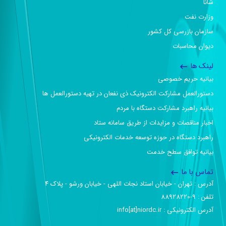
شانا
وزارت نفت
سازمان بازرسی کل کشور
دیوان محاسبات
لینک ها
بیانیه حریم خصوصی
دستورالعمل مشارکت الکترونیک ذی نفعان در تهیه دستورالعمل ها
بیانیه راهبرد مشارکت دستگاه با مردم
اخبار مناقصات و مزایدات از طریق سامانه ستاد
راهبرد دستگاه در حوزه توسعه خدمات الکترونیکی
بیانیه توافق سطح خدمت
تماس با ما
آدرس :‌ تهران - خیابان استاد نجات اللهی - خیابان ورشو - پلاک ۴
تلفن :‌ 9-88928220
آدرس الکترونیکی :‌ info[at]niordc.ir