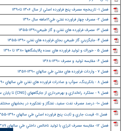
فصل ١- تاريخچه مصرف پنج فراورده اصلي از سال
1306 تا1390
فصل ٢
- مصرف چهار فراورده نفتي طي12ماهه سال 1390
فصل 3- مصرف فراورده هاي نفتي و گاز طبيعي1390-1355
فصل ٤
- جايگزيني گاز طبيعي بجاي فراورده هاي نفتي 1390-1355
فصل 5 - خوراك و توليد فراورده هاي عمده پالايشگاهها 1380 تا 1390
فصل ٦
- مقايسه توليد و مصرف 1390
-1368
فصل 7 - واردات فراورده هاي مفتي طي سالهاي 1390-135
7
فصل ٨
- بانكرينگ، سوآپ و صادرات فراورده هاي نفتي طي سالهاي 1390-1383
فصل 9 - عملكرد راه‌اندازي و بهره‌برداري از جايگاههاي (
CNG
) تا پايان سال 
فصل ١٠
- درصد مصرف نفت سفيد، نفتگاز و نفتكوره در بخشهاي مختلف م
فصل 11- قيمت جاري و ثابت پنج فراورده اصلي طي سالهاي 1390-1355
فصل
12- مقايسه مصرف انرژي با توليد ناخالص داخلي طي سالهاي 1389-1351