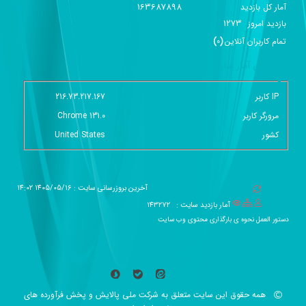
163687898
آمار کل بازدید
1273
بازديد امروز
تمام کاربران آنلاين
(
0
)
گزارش آمار سایت - خلاصه
IP کاربر
216.73.217.167
مرورگر کاربر
Chrome 131.0
کشور
United States
آخرین بروزرسانی سایت : 1405/05/16 14:02
آمار بازدید سایت :
143272
دستور العمل نحوه ی بارگذاری محتوی وب سایت
همه حقوق این سایت متعلق به شرکت ملی پالایش و پخش فرآورده های