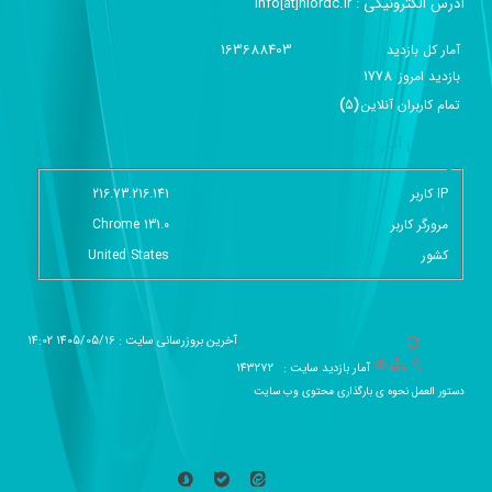
آدرس الکترونیکی :‌ info[at]niordc.ir
163688403
آمار کل بازدید
1778
بازديد امروز
تمام کاربران آنلاين
(
5
)
گزارش آمار سایت - خلاصه
IP کاربر
216.73.216.141
مرورگر کاربر
Chrome 131.0
کشور
United States
آخرین بروزرسانی سایت : 1405/05/16 14:02
آمار بازدید سایت :
143272
دستور العمل نحوه ی بارگذاری محتوی وب سایت