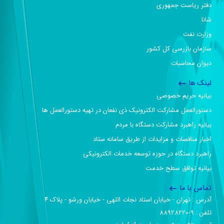
دفتر ریاست جمهوری
شانا
وزارت نفت
سازمان بازرسی کل کشور
دیوان محاسبات
لینک ها
بیانیه حریم خصوصی
دستورالعمل مشارکت الکترونیک ذی نفعان در تهیه دستورالعمل ها
بیانیه راهبرد مشارکت دستگاه با مردم
اخبار مناقصات و مزایدات از طریق سامانه ستاد
راهبرد دستگاه در حوزه توسعه خدمات الکترونیکی
بیانیه توافق سطح خدمت
تماس با ما
آدرس :‌ تهران - خیابان استاد نجات اللهی - خیابان ورشو - پلاک ۴
تلفن :‌ 9-88928220