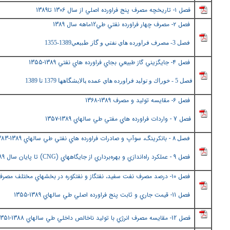
فصل ١- تاريخچه مصرف پنج فراورده اصلي از سال
1306 تا1389
فصل ٢
- مصرف چهار فراورده نفتي طي12ماهه سال 1389
فصل 3- مصرف فراورده هاي نفتي و گاز طبيعي1389-1355
فصل ٤
- جايگزيني گاز طبيعي بجاي فراورده هاي نفتي 1389-1355
فصل 5 - خوراك و توليد فراورده هاي عمده پالايشگاهها 1379 تا 1389
فصل ٦
- مقايسه توليد و مصرف 1389-1368
فصل 7 - واردات فراورده هاي مفتي طي سالهاي 1389-135
٧
- بانكرينگ، سوآپ و صادرات فراورده هاي نفتي طي سالهاي 1389-1383
فصل ٨
فصل 9 - عملكرد راه‌اندازي و بهره‌برداري از جايگاههاي (
) تا پايان سال 1389
CNG
فص
ل
١٠
- درصد مصرف نفت سفيد، نفتگاز و نفتكوره در بخشهاي مختلف مصرف در 
فصل 11- قيمت جاري و ثابت پنج فراورده اصلي طي سالهاي 1389-1355
فصل
12- مقايسه مصرف انرژي با توليد ناخالص داخلي طي سالهاي 1388-1351