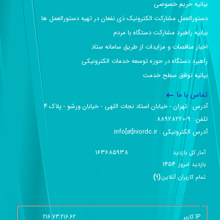
بیانیه حریم خصوصی
دستورالعمل مشارکت الکترونیک ذی نفعان در تهیه دستورالعمل ها
بیانیه راهبرد مشارکت دستگاه با مردم
اخبار مناقصات و مزایدات از طریق سامانه ستاد
راهبرد دستگاه در حوزه توسعه خدمات الکترونیکی
بیانیه توافق سطح خدمت
تماس با ما
آدرس :‌ تهران - خیابان استاد نجات اللهی - خیابان ورشو - پلاک ۴
تلفن :‌ 9-88928220
آدرس الکترونیکی :‌ info[at]niordc.ir
163685938
آمار کل بازدید
1454
بازديد امروز
تمام کاربران آنلاين
(
9
)
گزارش آمار سایت - خلاصه
IP کاربر
216.73.216.62