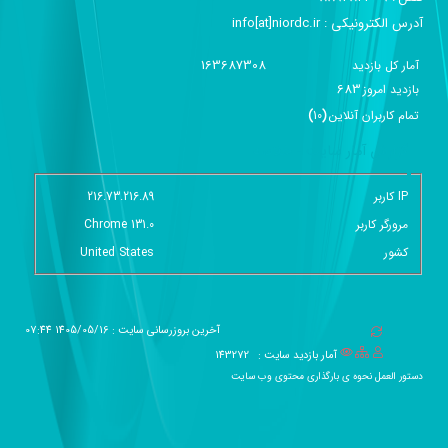
آدرس الکترونیکی :‌ info[at]niordc.ir
163687308
آمار کل بازدید
683
بازديد امروز
تمام کاربران آنلاين
(
10
)
گزارش آمار سایت - خلاصه
IP کاربر
216.73.216.89
مرورگر کاربر
Chrome 131.0
کشور
United States
آخرین بروزرسانی سایت : 1405/05/16 07:44
آمار بازدید سایت :
143272
دستور العمل نحوه ی بارگذاری محتوی وب سایت