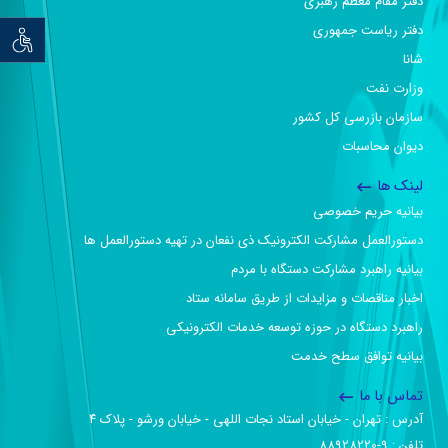
دفتر مقام معظم رهبری
دفتر ریاست جمهوری
توان خو
شانا
وزارت نفت
سازمان بازرسی کل کشور
دیوان محاسبات
لینک ها
بیانیه حریم خصوصی
دستورالعمل مشارکت الکترونیک ذی نفعان در تهیه دستورالعمل ها
بیانیه راهبرد مشارکت دستگاه با مردم
اخبار مناقصات و مزایدات از طریق سامانه ستاد
راهبرد دستگاه در حوزه توسعه خدمات الکترونیکی
بیانیه توافق سطح خدمت
تماس با ما
آدرس :‌ تهران - خیابان استاد نجات اللهی - خیابان ورشو - پلاک ۴
تلفن :‌ 9-88928220