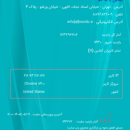
تماس با ما
آدرس :‌ تهران - خیابان استاد نجات اللهی - خیابان ورشو - پلاک ۴
تلفن :‌ 9-88928220
آدرس الکترونیکی :‌ info[at]niordc.ir
163696706
آمار کل بازدید
1430
بازديد امروز
تمام کاربران آنلاين
(
19
)
گزارش آمار سایت - خلاصه
IP کاربر
216.73.216.176
مرورگر کاربر
Chrome 131.0
کشور
United States
آخرین بروزرسانی سایت : 1405/05/19 12:00
آمار بازدید سایت :
143272
دستور العمل نحوه ی بارگذاری محتوی وب سایت