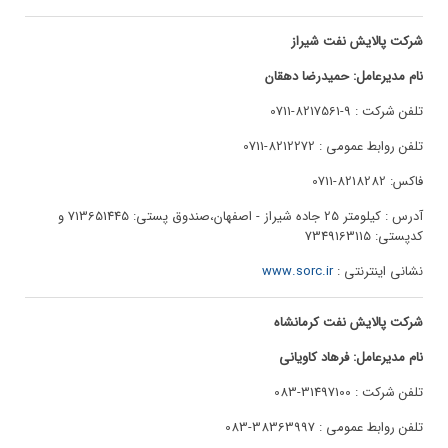
شرکت پالایش نفت شیراز
نام مدیرعامل: حمیدرضا دهقان
تلفن شرکت : 9-8217561-0711
تلفن روابط عمومی : 8212272-0711
فاکس: 8218282-0711
آدرس : کیلومتر 25 جاده شیراز - اصفهان،صندوق پستی: 713651445 و
کدپستی: 7349163115
نشانی اینترنتی :
www.sorc.ir
شرکت پالایش نفت کرمانشاه
نام مدیرعامل: فرهاد کاویانی
تلفن شرکت : 31497100-083
تلفن روابط عمومی : 38363997-083