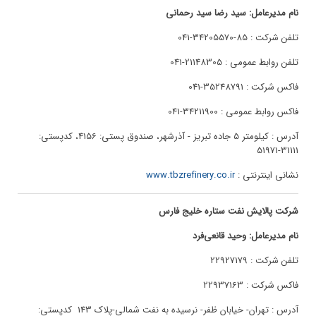
نام مدیرعامل: سید رضا سید رحمانی
تلفن شرکت : 85-34205570-041
تلفن روابط عمومی : 21148305-041
فاکس شرکت : 35248791-041
فاکس روابط عمومی : 34211900-041
آدرس : کیلومتر 5 جاده تبریز - آذرشهر، صندوق پستی: 4156، کدپستی:
31111-51971
نشانی اینترنتی :
www.tbzrefinery.co.ir
شرکت پالایش نفت ستاره خلیج فارس
نام مدیرعامل: وحید قانعی‌فرد
تلفن شرکت : 22927179
فاکس شرکت : 22937163
آدرس : تهران- خیابان ظفر- نرسیده به نفت شمالی-پلاک 143 کدپستی: