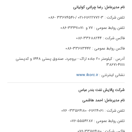
نام مدیرعامل: رضا چراغی کوتیانی
تلفن شرکت : 3-61622772-021 /-33674541 -086
تلفن روابط عمومی : 77 و 33491071-086
فاکس شرکت : 33688244-086
فاکس روابط عمومی : 33673442-086
آدرس : کیلومتر 20 جاده اراک - بروجرد، صندوق پستی 1448 و کدپستی
41111-38671
نشانی اینترنتی :
www.ikorc.ir
شرکت پالایش نفت بندر عباس
نام مدیرعامل: احمد هاشمی
تلفن شرکت : 61624061- 33564180- 076
تلفن روابط عمومی : 5554287-076
فاکس شرکت : 33564180-076