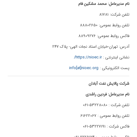
نام مدیرعامل: محمد مشکین فام
تلفن شرکت: 81781
تلفن روابط عمومی: 88802650
فاکس روابط عمومی: 88909276
آدرس: تهران-خیابان استاد نجات الهی- پلاک 247
نشانی اینترنتی :
https://nioec.ir/
پست الکترونیکی :
info[at]nioec.org
شرکت پالایش نفت آبادان
نام مدیرعامل: فردین راشدی
تلفن شرکت : 53228080-061
تلفن روابط عمومی : 61622067
فاکس شرکت : 53227191-061