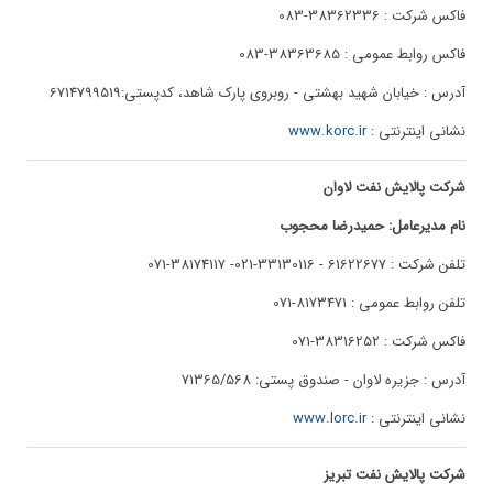
فاکس شرکت : 38362336-083
فاکس روابط عمومی : 38363685-083
آدرس : خیابان شهید بهشتی - روبروی پارک شاهد، کدپستی:6714799519
نشانی اینترنتی :
www.korc.ir
شرکت پالایش نفت لاوان
نام مدیرعامل: حمیدرضا محجوب
تلفن شرکت : 61622677 - 33130116-021- 38174117-071
تلفن روابط عمومی : 8173471-071
فاکس شرکت : 38316252-071
آدرس : جزیره لاوان - صندوق پستی: 71365/568
نشانی اینترنتی :
www.lorc.ir
شرکت پالایش نفت تبریز