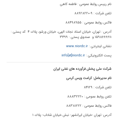
نام رییس روابط عمومی : فاطمه کاهی
تلفن شرکت : 9-88928220
فاکس روابط عمومی : 88498955
آدرس : تهران، خیابان استاد نجات الهی، خیابان ورشو، پلاك 4 کد پستی :
1598666611 و صندوق پستی : 3499
نشانی اینترنتی :
www.niordc.ir
پست الکترونیکی :
info[at]niordc.ir
شرکت ملی پخش فرآورده های نفتی ایران
نام مدیرعامل: کرامت ویس کرمی
تلفن شرکت : 84129
تلفن روابط عمومی : 88832220
فاکس روابط عمومی : 88381222
آدرس: تهران -خیابان ایرانشهر- نبش خيابان شاداب- پلاك 1