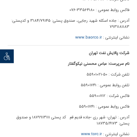
فاکس روابط عمومی : 33564180-076
آدرس : جاده اسکله شهید رجایی، صندوق پستی: 3184/79145 و کدپستی:
7931181183
نشانی اینترنتی :
www.baorco.ir
شرکت پالایش نفت تهران
توان خو
نام سرپرست: عباس محسنی نیکوگفتار
تلفن شرکت : 50-55901021
تلفن روابط عمومی : 55901741
فاکس شرکت : 55900712
فاکس روابط عمومی : 55901741
آدرس : تهران- شهر ری -جاده قدیم قم کد پستی 1879913111 و صندوق
پستی: 18735/4173
نشانی اینترنتی :
www.torc.ir