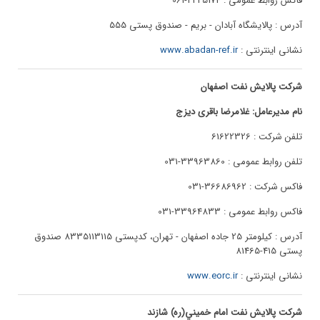
فاکس روابط عمومی : 2225174-061
آدرس : پالایشگاه آبادان - بريم - صندوق پستی 555
نشانی اینترنتی :
www.abadan-ref.ir
شرکت پالایش نفت اصفهان
نام مدیرعامل: غلامرضا باقری دیزج
تلفن شرکت : 61622326
تلفن روابط عمومی : 33963860-031
فاکس شرکت : 36686962-031
فاکس روابط عمومی : 33964833-031
آدرس : کیلومتر 25 جاده اصفهان - تهران، کدپستی 8335113115 صندوق
پستی 415-81465
نشانی اینترنتی :
www.eorc.ir
شرکت پالایش نفت امام خميني(ره) شازند