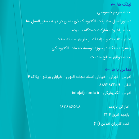
لینک ها
بیانیه حریم خصوصی
دستورالعمل مشارکت الکترونیک ذی نفعان در تهیه دستورالعمل ها
بیانیه راهبرد مشارکت دستگاه با مردم
اخبار مناقصات و مزایدات از طریق سامانه ستاد
راهبرد دستگاه در حوزه توسعه خدمات الکترونیکی
بیانیه توافق سطح خدمت
تماس با ما
آدرس :‌ تهران - خیابان استاد نجات اللهی - خیابان ورشو - پلاک ۴
تلفن :‌ 9-88928220
آدرس الکترونیکی :‌ info[at]niordc.ir
163686598
آمار کل بازدید
2114
بازديد امروز
تمام کاربران آنلاين
(
12
)
گزارش آمار سایت - خلاصه