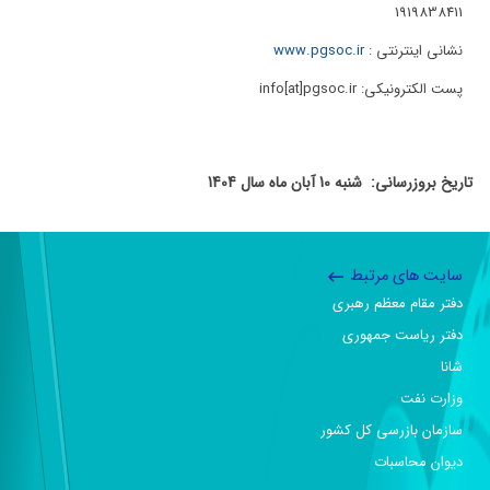
1919838411
نشانی اینترنتی :
www.pgsoc.ir
پست الکترونیکی: info[at]pgsoc.ir
تاریخ بروزرسانی: شنبه 10 آبان ماه سال 1404
سایت های مرتبط
دفتر مقام معظم رهبری
دفتر ریاست جمهوری
شانا
وزارت نفت
سازمان بازرسی کل کشور
دیوان محاسبات