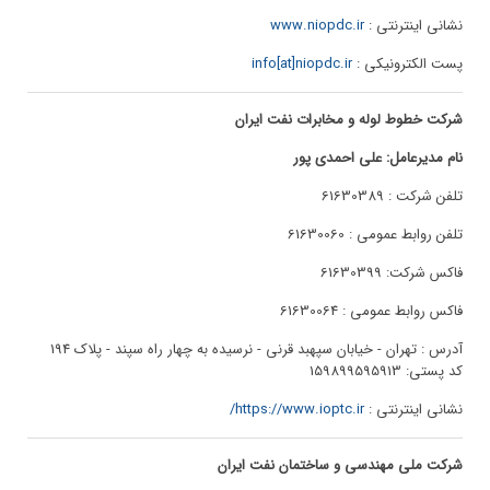
نشانی اینترنتی :
www.niopdc.ir
پست الکترونیکی :
info[at]niopdc.ir
شرکت خطوط لوله و مخابرات نفت ایران
نام مدیرعامل: علی احمدی پور
تلفن شرکت : 61630389
تلفن روابط عمومی : 61630060
فاکس شرکت: 61630399
فاکس روابط عمومی : 61630064
آدرس : تهران - خیابان سپهبد قرنی - نرسیده به چهار راه سپند - پلاک 194
کد پستی: 159899595913
نشانی اینترنتی :
https://www.ioptc.ir/
شرکت ملی مهندسی و ساختمان نفت ایران