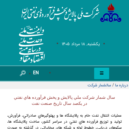
يکشنبه, 18 مرداد 1405
EN
درباره ما
/
سالشمار شرکت
سال شمار شركت ملي پالايش و پخش فرآورده هاي نفتي
در يكصد سال تاريخ صنعت نفت
عمليات انتقال نفت خام به پالايشگاه ها و پهلوگيرهاي صادراتي، فرآورش،
توليد و توزيع فرآورده هاي نفتي در سراسر كشور، ساخت پالايشگاه ها،
سكوهاي دريايي، خطوط لوله و شبكه هاي مخابراتي در گذشته به صورت