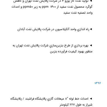
◄
توليد نفت گاز يورو 4 در شركت پالايش نفت تهران و كاهش
گوگرد محصول نفت سفيد از
1400 به زير
ppm
ppm
50 و احداث
واحد تصفيه نفت سفيد
◄
راه اندازي واحد آلكيلاسيون در شركت پالايش نفت آبادان
◄
بهره برداري از طرح بنزين‌سازي شركت پالايش نفت تهران به
منظور بهبود كيفيت فرآورده بنزين
1392
◄
احداث خط لوله "8 ميعانات گازي پالايشگاه فراشبند / پالايشگاه
شيراز به طول 227 كيلومتر