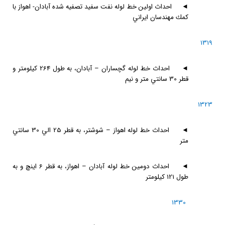
◄
احداث اولين خط لوله نفت سفيد تصفيه شده آبادان- اهواز با
كمك مهندسان ايراني
1319
◄
احداث خط لوله گچساران – آبادان، به طول 264 كيلومتر و
قطر 30 سانتي متر و نيم
1323
◄
احداث خط لوله اهواز – شوشتر، به قطر 25 الي 30 سانتي
متر
◄
احداث دومين خط لوله آبادان – اهواز، به قطر 6 اينچ و به
طول 121 كيلومتر
1330