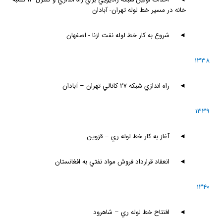
خانه در مسير خط لوله تهران- آبادان
◄
شروع به كار خط لوله نفت ازنا - اصفهان
1338
◄
راه اندازي شبكه 27 كانالي تهران – آبادان
1339
◄
آغاز به كار خط لوله ري – قزوين
◄
انعقاد قرارداد فروش مواد نفتي به افغانستان
1340
◄
افتتاح خط لوله ري – شاهرود