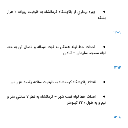
◄
بهره برداري از پالايشگاه كرمانشاه به ظرفيت روزانه 2 هزار
بشكه
1309
◄
احداث خط لوله هفتگل به كوت عبداله و اتصال آن به خط
لوله مسجد سليمان – آبادان
1314
◄
افتتاح پالايشگاه كرمانشاه به ظرفيت سالانه يكصد هزار تن
◄
احداث خط لوله نفت شهر – كرمانشاه به قطر 7 سانتي متر و
نيم و به طول 230 كيلومتر
1318