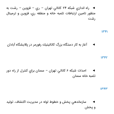
◄
راه اندازي شبكه 24 كانالي تهران – ري – قزوين – رشت به
منظور تامين ارتباطات تلمبه خانه و منطقه ري، قزوين و ترمينال
رشت
1341
◄
آغاز به كار دستگاه بزرگ كاتاليتيك رفورمر در پالايشگاه آبادان
1342
◄
احداث شبكه 6 كانالي تهران – سمنان براي كنترل از راه دور
تلمبه خانه سمنان
1343
◄
سازماندهي پخش و خطوط لوله در مديريت اكتشاف، توليد
و پخش