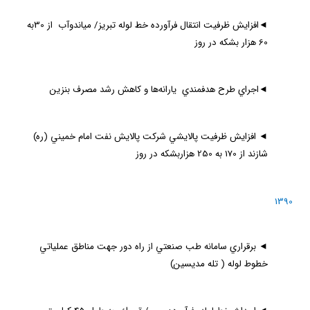
◄
افزايش ظرفيت انتقال فرآورده خط لوله تبريز/ مياندوآب از 30به
60 هزار بشكه در روز
◄
اجراي طرح هدفمندي يارانه‌ها و كاهش رشد مصرف بنزين
◄
افزايش ظرفيت پالايشي شركت پالايش نفت امام خميني (ره)
شازند از 170 به 250 هزاربشكه در روز
1390
◄
برقراري سامانه طب صنعتي از راه دور جهت مناطق عملياتي
خطوط لوله ( تله مديسين)