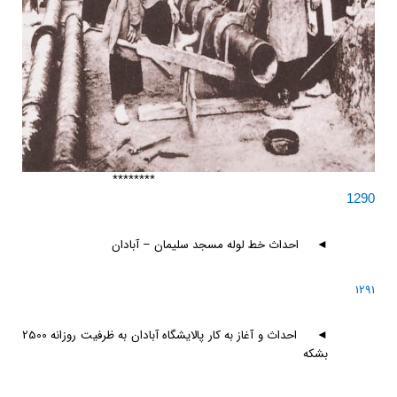
********
1290
◄
احداث خط لوله مسجد سليمان – آبادان
1291
◄
احداث و آغاز به كار پالايشگاه آبادان به ظرفيت روزانه 2500
بشكه