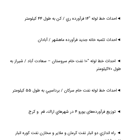
◄
احداث خط لوله "14 فرآورده ري / كن به طول 44 كيلومتر
◄
احداث تلمبه خانه جديد فرآورده ماهشهر / آبادان
◄
احداث خط لوله "10 نفت خام سروستان – سعادت آباد / شيراز به
طول 70كيلومتر
◄
احداث خط لوله نفت خام سركان / برداسپي به طول 55 كيلومتر
◄
توزیع فرآورده‌های یورو 4 در شهرهاي اراك، ‌قم و كرج
◄
راه اندازي دو انبار نفت كرمان و ملاير و مخازن نفت كوره انبار