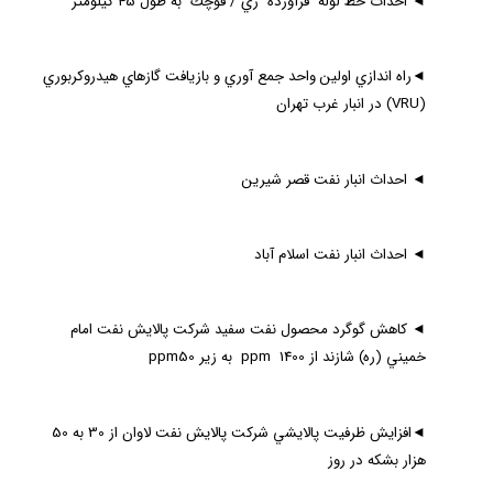
◄
احداث خط لوله فرآورده‌ ري / قوچك به طول 45 كيلومتر
◄
راه اندازي اولين واحد جمع آوري و بازيافت گازهاي هيدروكربوري
(
VRU
)‌ در انبار غرب تهران
◄
احداث انبار نفت قصر شيرين
◄
احداث انبار نفت اسلام آباد
◄
كاهش گوگرد محصول نفت سفيد شركت پالايش نفت امام
خميني (ره) شازند از
1400 به زير
ppm
50
ppm
◄
افزايش ظرفيت پالايشي شركت پالايش نفت لاوان از 30 به 50
هزار بشكه در روز