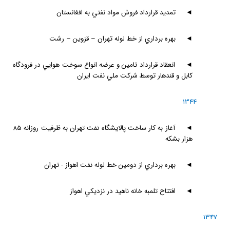
◄
تمديد قرارداد فروش مواد نفتي به افغانستان
◄
بهره برداري از خط لوله تهران – قزوين – رشت
◄
انعقاد قرارداد تامين و عرضه انواع سوخت هوايي در فرودگاه
كابل و قندهار توسط شركت ملي نفت ايران
1344
◄
آغاز به كار ساخت پالايشگاه نفت تهران به ظرفيت روزانه 85
هزار بشكه
◄
بهره برداري از دومين خط لوله نفت اهواز - تهران
◄
افتتاح تلمبه خانه ناهيد در نزديكي اهواز
1347