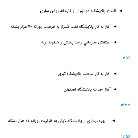
◄
افتتاح پالايشگاه دو تهران و كارخانه روغن سازي
◄
آغاز به كار پالايشگاه نفت شيراز به ظرفيت روزانه 40 هزار بشكه
◄
استقلال سازماني واحد پخش و خطوط لوله
1354
◄
آغاز به كار ساخت پالايشگاه تبريز
◄
آغاز احداث پالايشگاه اصفهان
1355
◄
بهره برداري از پالايشگاه لاوان به ظرفيت روزانه 20 هزار بشكه
1356