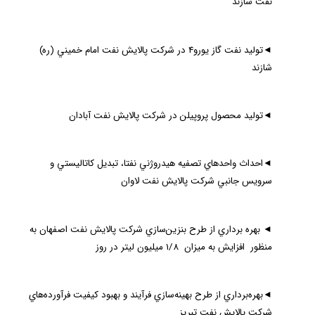
نفت شازند
◄
توليد نفت گاز يورو4 در شركت پالايش نفت امام خميني (ره)
شازند
◄
توليد محصول پروپيلن در شركت پالايش نفت آبادان
◄
احداث واحدهاي تصفيه هيدروژني نفتا، تبديل كاتاليستي و
سرويس جانبي شركت پالايش نفت لاوان
◄
بهره برداري از طرح بنزين‌سازي شركت پالايش نفت اصفهان به
منظور افزايش به ميزان 1/8 ميليون ليتر در روز
◄
بهره‌برداري از طرح بهينه‌سازي فرآيند و بهبود كيفيت فرآورده‌هاي
شركت پالايش نفت تبريز