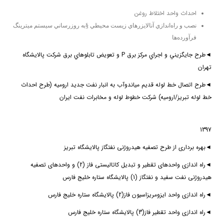
احداث واحد اختلاط روغن
نصب و راه‌اندازي آنالايزرهاي زيست محيطي §به روزرساني سيستم ميترينگ
فرآورده‌ها
◄طرح جايگزيني و اجراي مركز برق P و تعويض تابلوهاي برق شركت پالايشگاه
تهران
◄طرح اتصال خط لوله قدیم میاندوآب به انبار نفت جدید ارومیه (طرح احداث
خط لوله تبریز/ارومیه) شركت خطوط لوله و مخابرات نفت ايران
1397
◄
بهره برداری از طرح تصفیه هیدروژنی نفتگاز پالایشگاه تبریز
◄
راه اندازی واحدهای تقطیر و تبدیل کاتالیستی فاز (2) و واحدهای تصفیه
هیدروژنی نفت سفید و نفتگاز (1) پالایشگاه ستاره خلیج فارس
◄
راه اندازی واحد ایزومریزاسیون فاز(2) پالایشگاه ستاره خلیج فارس
◄
راه اندازی واحد تقطیر فاز(3) پالایشگاه ستاره خلیج فارس