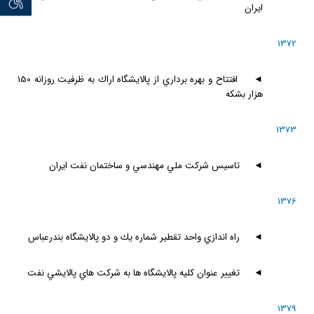
ايران
1372
◄
افتتاح و بهره برداري از پالايشگاه اراك به ظرفيت روزانه 150
هزار بشكه
1373
◄
تاسيس شركت ملي مهندسي و ساختمان نفت ايران
1376
◄
راه اندازي واحد تقطير شماره يك و دو پالايشگاه بندرعباس
◄
تغيير عنوان كليه پالايشگاه ها به شركت هاي پالايشي نفت
1379