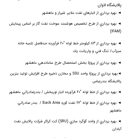
پالايشگاه لاوان
◄
بهره برداري از
انبارهای نفت ملایر، شیراز و ماهشهر
◄
بهره برداري از طرح
تخصیص هوشمند سوخت نفت گاز بر اساس پیمایش
)
IFAM
(
◄
بهره برداري از
83 كيلومتر خط لوله "20 فرآورده حدفاصل تلمبه خانه
سبزآب/ تنگ فني و واريانت يك
◄
بهره برداري از پروژ
ۀ
بخش استحصال طرح ساماندهي ماهشهر
◄
بهره برداري از پروژۀ
واحد
SSU
و مخازن ذخيره طرح افزايش توليد بنزين
پالايشگاه بندرعباس
◄
بهره برداري از
خط لوله "20 فرآورده انبار نوربخش / بندرصادراتي ماهشهر
◄
بهره برداري از
خط لوله "26 نفت كوره
Back Area /
بندر صادراتي
ماهشهر
◄
بهره برداري از
واحد گوگرد سازي (
SRU
) کت کراکر شركت پالايش نفت
آبادان