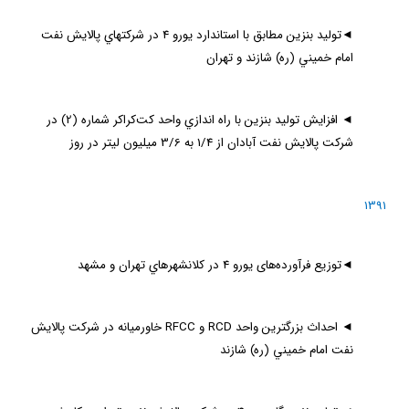
◄
توليد بنزين مطابق با استاندارد يورو 4 در شركتهاي پالايش نفت
امام خميني (ره) شازند و تهران
◄
افزايش توليد بنزين با راه اندازي واحد كت‌كراكر شماره (2) در
شركت پالايش نفت آبادان از 1/4 به 3/6 ميليون ليتر در روز
1391
◄
توزیع فرآورده‌های یورو 4 در كلانشهرهاي تهران و مشهد
◄
احداث بزرگترين واحد
RCD
و
RFCC
خاورميانه در شركت پالايش
نفت امام خميني (ره) شازند