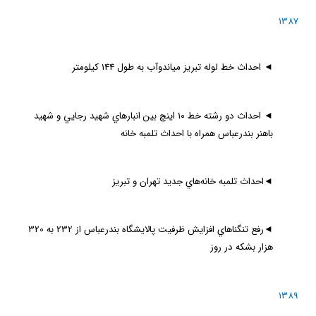
1387
◄
احداث خط لوله تبريز مياندوآب به طول 144 كيلومتر
◄
احداث دو رشته خط ۱۰ اينچ بين انبارهاي شهيد رجايي و شهيد
باهنر بندرعباس همراه با احداث تلمبه خانه
◄
احداث تلمبه خانه‌هاي جديد تهران و تبريز
◄
رفع تنگناهاي افزايش ظرفيت پالايشگاه بندرعباس از 232 به 320
هزار بشكه در روز
1389