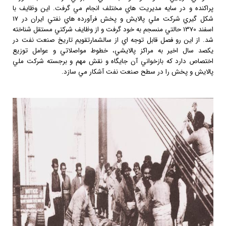
پراكنده و در سايه مديريت هاي مختلف انجام مي گرفت. اين وظايف با
شكل گيري شركت ملي پالايش و پخش فرآورده هاي نفتي ايران در 17
اسفند 1370 حالتي منسجم به خود گرفت و از وظايف شركتي مستقل شناخته
شد. از اين رو فصل قابل توجه اي از سالشمارتقويم تاريخ صنعت نفت در
يكصد سال اخير به مراكز پالايشي، خطوط مواصلاتي و عوامل توزيع
اختصاص دارد كه بازخواني آن جايگاه و نقش مهم و برجسته شركت ملي
پالايش و پخش را در سطح صنعت نفت آشكار مي سازد.