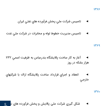
1366
◄
تاسيس شركت ملي پخش فرآورده هاي نفتي ايران
◄
تاسيس مديريت خطوط لوله و مخابرات در شركت ملي نفت
1369
◄
آغاز به كار ساخت پالايشگاه بندرعباس به ظرفيت اسمي 232
هزار بشكه در روز
◄
انعقاد و اجراي قرارداد ساخت پالايشگاه اراك با شركتهاي
خارجي
1370
◄
شكل گيري شركت ملي پالايش و پخش فرآورده هاي نفتي
توان خو