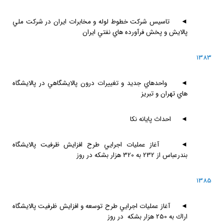
◄
تاسيس شركت خطوط لوله و مخابرات ايران در شركت ملي
پالايش و پخش فرآورده هاي نفتي ايران
1383
◄
واحدهاي جديد و تغييرات درون پالايشگاهي در پالايشگاه
هاي تهران و تبريز
◄
احداث پايانه نكا
◄
آغاز عمليات اجرايي طرح افزايش ظرفيت پالايشگاه
بندرعباس از 232 به 320 هزار بشكه در روز
1385
◄
آغاز عمليات اجرايي طرح توسعه و افزايش ظرفيت پالايشگاه
اراك به 250 هزار بشكه در روز