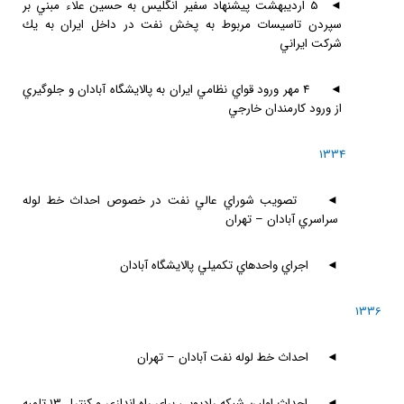
◄
5 ارديبهشت پيشنهاد سفير انگليس به حسين علاء مبني بر
سپردن تاسيسات مربوط به پخش نفت در داخل ايران به يك
شركت ايراني
◄
4 مهر ورود قواي نظامي ايران به پالايشگاه آبادان و جلوگيري
از ورود كارمندان خارجي
1334
◄
تصويب شوراي عالي نفت در خصوص احداث خط لوله
سراسري آبادان – تهران
◄
اجراي واحدهاي تكميلي پالايشگاه آبادان
1336
◄
احداث خط لوله نفت آبادان – تهران
◄
احداث اولين شبكه راديويي براي راه اندازي و كنترل 13 تلمبه