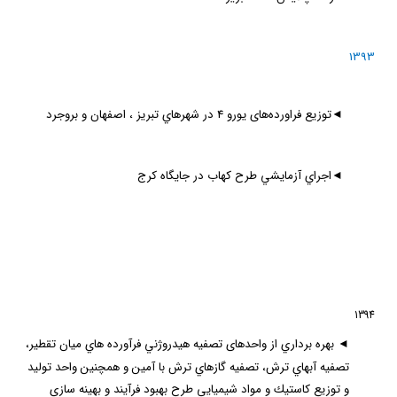
1393
◄
توزیع فراورده‌های یورو 4 در شهرهاي تبريز ،‌ اصفهان و بروجرد
◄
اجراي آزمايشي طرح كهاب در جايگاه كرج
1394
◄
بهره برداري از واحدهای تصفيه هيدروژني فرآورده هاي ميان تقطير،
تصفيه آبهاي ترش، تصفيه گازهاي ترش با آمين و همچنین واحد توليد
و توزيع كاستيك و مواد شيميايي طرح بهبود فرآيند و بهينه سازي