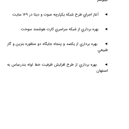
◄
آغاز اجراي طرح شبكه يكپارچه صوت و ديتا در 169 سايت
◄
بهره برداري از شبكه سراسري كارت هوشمند سوخت
◄
بهره برداري از يكصد و پنجاه جايگاه دو منظوره بنزين و گاز
طبيعي
◄
بهره برداري از طرح افزايش ظرفيت خط لوله بندرعباس به
اصفهان