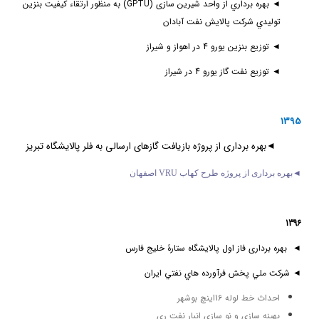
◄
بهره برداري از
واحد شیرین سازی (
GPTU
) به منظور ارتقاء کیفیت بنزین
توليدي شركت پالايش نفت آبادان
◄
توزیع بنزین یورو 4 در اهواز و شیراز
◄
توزیع نفت گاز یورو 4 در شیراز
1395
◄بهره برداری از پروژه بازیافت گازهای ارسالی به فلر پالایشگاه تبریز
◄
بهره برداری از پروژه طرح کهاب VRU اصفهان
1396
◄ بهره برداری فاز اول پالایشگاه ستارۀ خلیج فارس
◄ شركت ملي پخش فرآورده هاي نفتي ايران
احداث خط لوله 16اينچ بوشهر
بهينه سازي و نو سازي انبار نفت ري