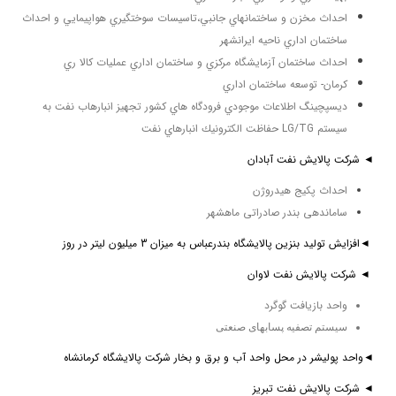
احداث مخزن و ساختمانهاي جانبي،تاسيسات سوختگيري هواپيمايي و احداث
ساختمان اداري ناحيه ايرانشهر
احداث ساختمان آزمايشگاه مركزي و ساختمان اداري عمليات كالا ري
كرمان- توسعه ساختمان اداري
ديسپچينگ اطلاعات موجودي فرودگاه هاي كشور تجهيز انبارهاب نفت به
سيستم LG/TG حفاظت الكترونيك انبارهاي نفت
◄ شركت پالايش نفت آبادان
احداث پکیج هیدروژن
ساماندهی بندر صادراتی ماهشهر
◄افزايش توليد بنزين پالايشگاه بندرعباس به میزان 3 میلیون لیتر در روز
◄ شركت پالايش نفت لاوان
واحد بازيافت گوگرد
سيستم تصفيه پسابهای صنعتی
◄واحد پوليشر در محل واحد آب و برق و بخار شركت پالايشگاه كرمانشاه
◄ شركت پالايش نفت تبريز