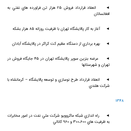
◄
انعقاد قرارداد فروش 25 هزار تن فراورده هاي نفتي به
افغانساتان
◄
آغاز به كار پالايشگاه تهران با ظرفيت روزانه 85 هزار بشكه
◄
بهره برداري از دستگاه عظيم كت كراكر در پالايشگاه آبادان
◄
عرضه بنزين سوپر پالايشگاه تهران در 45 جايگاه فروش در
تهران و شهرستانها
◄
انعقاد قرارداد طرح نوسازي و توسعه پالايشگاه – كرمانشاه با
شركت هلندي
1348
◄
راه اندازي شبكه ماكروويو شركت ملي نفت در امور مخابرات
به ظرفيت هاي 300،600 و 960 كانالي