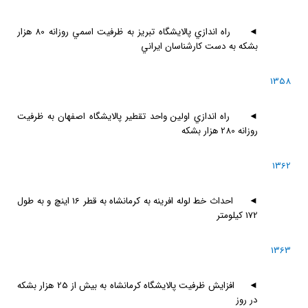
◄
راه اندازي پالايشگاه تبريز به ظرفيت اسمي روزانه 80 هزار
بشكه به دست كارشناسان ايراني
1358
◄
راه اندازي اولين واحد تقطير پالايشگاه اصفهان به ظرفيت
روزانه 280 هزار بشكه
1362
◄
احداث خط لوله افرينه به كرمانشاه به قطر 16 اينچ و به طول
172 كيلومتر
1363
◄
افزايش ظرفيت پالايشگاه كرمانشاه به بيش از 25 هزار بشكه
در روز