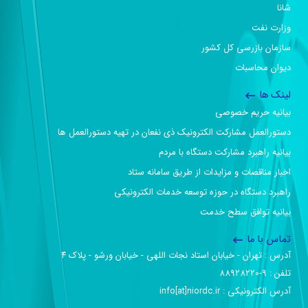
شانا
وزارت نفت
سازمان بازرسی کل کشور
دیوان محاسبات
لینک ها
بیانیه حریم خصوصی
دستورالعمل مشارکت الکترونیک ذی نفعان در تهیه دستورالعمل ها
بیانیه راهبرد مشارکت دستگاه با مردم
اخبار مناقصات و مزایدات از طریق سامانه ستاد
راهبرد دستگاه در حوزه توسعه خدمات الکترونیکی
بیانیه توافق سطح خدمت
تماس با ما
آدرس :‌ تهران - خیابان استاد نجات اللهی - خیابان ورشو - پلاک ۴
تلفن :‌ 9-88928220
آدرس الکترونیکی :‌ info[at]niordc.ir