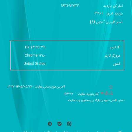
163691732
آمار کل بازدید
3261
بازديد امروز
تمام کاربران آنلاين
(
4
)
گزارش آمار سایت - خلاصه
IP کاربر
216.73.216.141
مرورگر کاربر
Chrome 131.0
کشور
United States
آخرین بروزرسانی سایت : 1405/05/17 13:23
آمار بازدید سایت :
143272
دستور العمل نحوه ی بارگذاری محتوی وب سایت