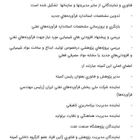
فناوري و نمايندگاني از ساير مديريتها و سازمانها تشكيل شده است:
-
ت
دوين مشخصات استاندارد فرآورده‌هاي جديد
-
بازنگري و بروزرساني مشخصات استاندارد
فرآورده‌هاي نفتي
-
بررسي و پيشنهاد افزودني هاي شيميايي مورد نياز جهت فرآورده‌هاي نفتي
-
بررسي
پروژه‌هاي پژوهشي درخصوص توليد، ابداع و ساخت مواد شيميايي
و افزودني‌هاي جديد يا مشابه مواد مصرفي
فعلي
اعضاي اصلي اين كميته عبارتند از:
-
مدير پژوهش و فناوري بعنوان رئيس كميته
-
نماينده شركت ملي پخش فرآورده‌هاي نفتي ايران (رئيس مهندسي
فرآورده‌ها)
-
نماينده مديريت
برنامه‌ريزي تلفيقي
-
نماينده مديريت هماهنگي و نظارت برتوليد
-
نمايندگان
پژوهشگاه صنعت نفت
-
نمايندگان مديريت پژوهش و فناوري (اين افراد عضو كارگروه داخلي كميته