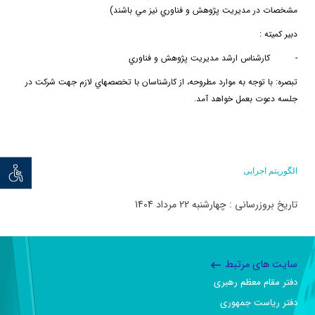
مشخصات در مديريت پژوهش و فناوري نيز مي باشند)
دبير كميته :
-
كارشناس ارشد مديريت پژوهش و فناوري
تبصره
: با توجه به موارد مطروحه، از كارشناسان با تخصصهاي لازم جهت شركت در
جلسه دعوت بعمل خواهد آمد.
توان خو
الگوریتم اجرایی
تاریخ بروزرسانی : چهارشنبه 22 مرداد 1404
سایت های مرتبط
دفتر مقام معظم رهبری
دفتر ریاست جمهوری