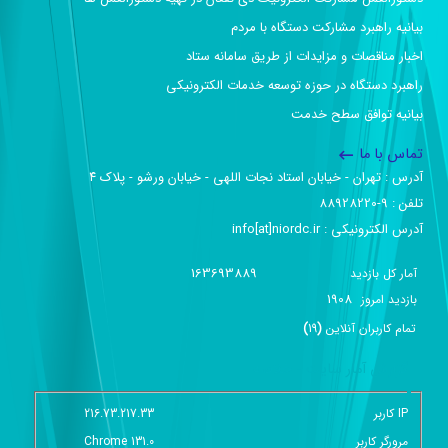
بیانیه راهبرد مشارکت دستگاه با مردم
اخبار مناقصات و مزایدات از طریق سامانه ستاد
راهبرد دستگاه در حوزه توسعه خدمات الکترونیکی
بیانیه توافق سطح خدمت
تماس با ما
آدرس :‌ تهران - خیابان استاد نجات اللهی - خیابان ورشو - پلاک ۴
تلفن :‌ 9-88928220
آدرس الکترونیکی :‌ info[at]niordc.ir
163693889
آمار کل بازدید
1908
بازديد امروز
تمام کاربران آنلاين
(
19
)
گزارش آمار سایت - خلاصه
IP کاربر
216.73.217.33
مرورگر کاربر
Chrome 131.0