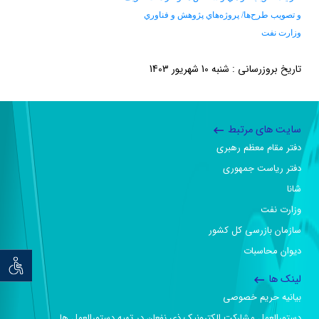
و تصويب طرح‌ها/ پروژه‌هاي پژوهش و فناوري
وزارت نفت
تاریخ بروزرسانی : شنبه 10 شهریور 1403
سایت های مرتبط
دفتر مقام معظم رهبری
دفتر ریاست جمهوری
شانا
وزارت نفت
سازمان بازرسی کل کشور
دیوان محاسبات
توان خو
لینک ها
بیانیه حریم خصوصی
دستورالعمل مشارکت الکترونیک ذی نفعان در تهیه دستورالعمل ها