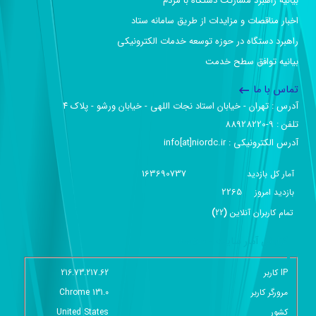
بیانیه راهبرد مشارکت دستگاه با مردم
اخبار مناقصات و مزایدات از طریق سامانه ستاد
راهبرد دستگاه در حوزه توسعه خدمات الکترونیکی
بیانیه توافق سطح خدمت
تماس با ما
آدرس :‌ تهران - خیابان استاد نجات اللهی - خیابان ورشو - پلاک ۴
تلفن :‌ 9-88928220
آدرس الکترونیکی :‌ info[at]niordc.ir
163690737
آمار کل بازدید
2265
بازديد امروز
تمام کاربران آنلاين
(
22
)
گزارش آمار سایت - خلاصه
IP کاربر
216.73.217.62
مرورگر کاربر
Chrome 131.0
کشور
United States