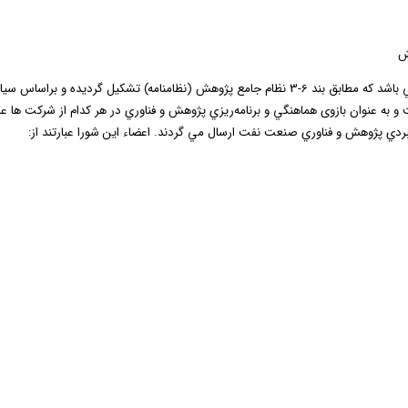
ش
عاليترين نهاد بررسي پروژه هاي پژوهشي در سطح شركت مي باشد كه مطابق بند 6-3 نظام جامع پژوهش (نظام
و به عنوان بازوی هماهنگي و برنامه‌ريزي پژوهش و فناوري در هر كدام از شركت ه
ي پژوهش و فناوري صنعت نفت ارسال مي گردند. اعضاء اين شورا عبارتند از: