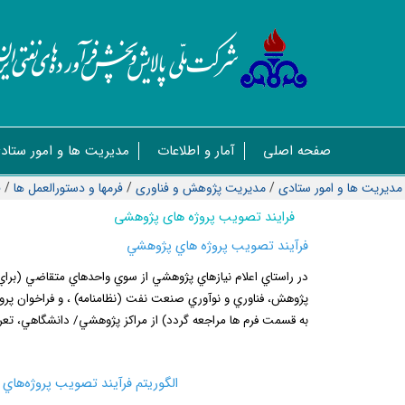
صفحه اصلی
آمار و اطلاعات
مدیریت ها و امور ستاد
مدیریت ها و امور ستادی
/
مدیریت پژوهش و فناوری
/
فرمها و دستورالعمل ها
/
ف
فرایند تصویب پروژه های پژوهشی
فرآيند تصويب پروژه­ هاي پژوهشي
در
راستاي
اعلام
نيازهاي
پژوهشي
از
سوي
واحدهاي
متقاضي (براي
پژوهش، فناوري و نوآوري صنعت نفت
(نظام­نامه)
،
و
فراخوان
پرو
به
قسمت فرم ها
مراجعه گردد)‌ از مراكز پژوهشي/ دانشگاهي، تعريف شده در بند 6-5-2 نظام
الگوريتم فرآيند تصويب پروژه‌هاي