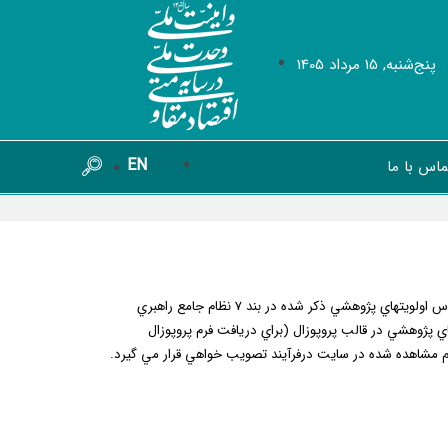
پنج‌شنبه, 15 مرداد 1405
EN
ماس با ما
س اولويت­هاي پژوهشي ذكر شده در بند 7
نظام جامع راهبري
ي پژوهشي در قالب پروپوزال (
براي دريافت
فرم پروپوزال
تم مشاهده شده در سايت درفرآيند تصويب خواهي قرار مي­ گيرد.