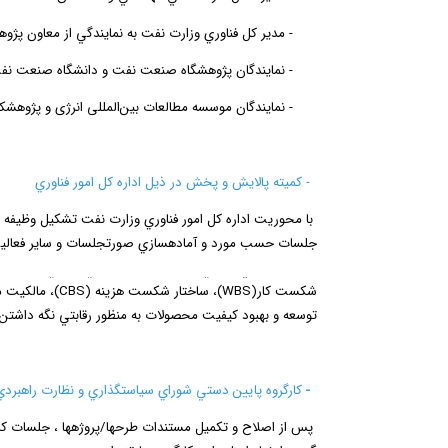
-
مدير كل فناوري وزارت نفت به نمايندگي از معاون پژو
-
نمايندگان پژوهشگاه صنعت نفت و دانشگاه صنعت نف
-
نمايندگان موسسه مطالعات بین‌المللی انرژی و پژو
6-
كميته پالايش و پخش در ذيل اداره كل امور فناوري
با محوريت اداره كل امور فناوري وزارت نفت تشكيل وظيفه ب
جلسات حسب مورد و آماده­سازي صورتجلسات و ساير فعاليت هاي 
سطوح آمادگي فناوري، ساخت و تجاري­سازي فناوري، اركان اجر
شكست كار
(WBS)
،
ساختار شكست هزينه
(CBS)
،
مالكيت مع
توسعه و بهبود كيفيت محصولات به منظور رقابتي نگه داشتن آ
7-
كارگروه پايين دستي شوراي سياستگذاري و
نظارت راهبرد
پس از اصلاح و تكميل مستندات طرح­ها/پروژه­ها ، جلسات كا