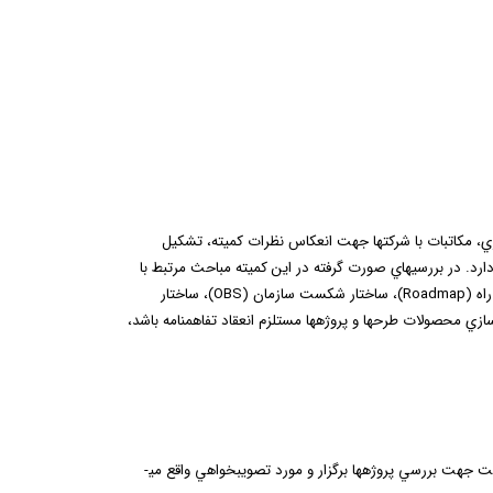
ي، مكاتبات با شركت­ها جهت انعكاس نظرات كميته، تشكيل
رد. در بررسي­هاي صورت گرفته در اين كميته مباحث مرتبط با
راه
(Roadmap)
،
ساختار شكست سازمان
(OBS)
،
ساختار
ي محصولات طرح­ها و پروژه­ها مستلزم انعقاد تفاهم­نامه باشد،
هت بررسي پروژه­ها برگزار و مورد تصويب­خواهي واقع مي­