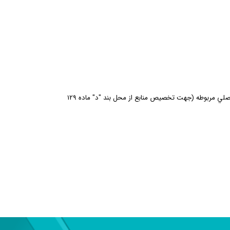
اصلي مربوطه
(جهت تخصيص منابع از محل بند "د" ماده 129