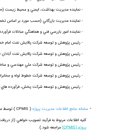
-
نماينده مديريت
بهداشت
،
ايمني
و
محيط
زيست
(
ح
-
نماينده مديريت بازرگاني
(حسب مورد بر اساس تخص
-
نماينده امور بازرسي فني و هماهنگي مبادلات فرآورده
-
رئيس پژوهش و توسعه شركت پالايش نفت امام خمي
-
رئيس پژوهش و توسعه شركت پالايش نفت آبادان
(
-
رئيس پژوهش و توسعه شركت ملي مهندسي و ساخت
-
رئيس پژوهش و توسعه شركت خطوط لوله و مخابرا
-
رئيس پژوهش و توسعه شركت پخش، فرآورده­ هاي ن
-
4
سامانه جامع اطلاعات مديريت پروژه
(
CPMIS
)
توسط م
كليه اطلاعات مربوط به فرآيند تصويب خواهي (از درياف
پروژه
(
CPMIS
)
مراجعه شود.).