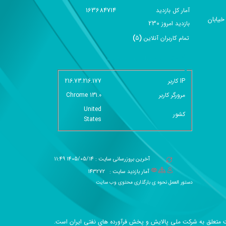
163684714
آمار کل بازدید
خیابان
230
بازديد امروز
تمام کاربران آنلاين
(
5
)
گزارش آمار سایت - خلاصه
IP کاربر
216.73.216.177
مرورگر کاربر
Chrome 131.0
United
کشور
States
آخرین بروزرسانی سایت : 1405/05/14 11:49
آمار بازدید سایت :
143272
دستور العمل نحوه ی بارگذاری محتوی وب سایت
متعلق به شرکت ملی پالایش و پخش فرآورده های نفتی ایران است.