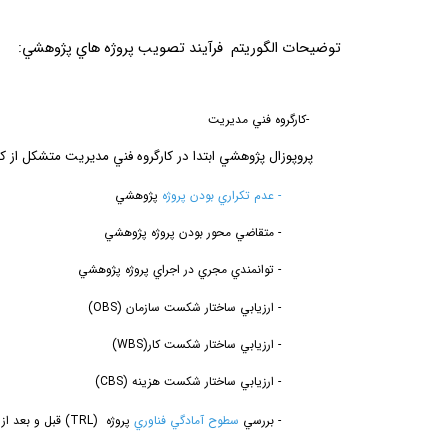
توضیحات
الگوريتم فرآيند تصويب پروژه ­هاي پژوهشي:
1 -
كارگروه فني مديريت
پروپوزال
پژوهشي
ابتدا در كارگروه فني مديريت متشكل از 
-
عدم تكراري بودن پروژه
پژوهشي
-
متقاضي محور بودن پروژه پژوهشي
-
توانمندي مجري در اجراي پروژه پژوهشي
-
ارزيابي ساختار شكست سازمان
(OBS)
-
ارزيابي ساختار شكست كار
(WBS)
-
ارزيابي ساختار شكست هزينه
(CBS)
-
بررسي
سطوح آمادگي فناوري
پروژه
(TRL)
قبل و بعد از