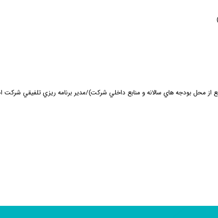
ع
از
محل
بودجه
­ هاي سالانه و منابع داخلي شركت)
/مدير برنامه­ ريزي تلفيقي شركت 