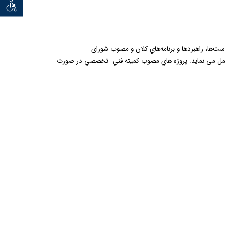
توان خو
­نامه) تشكيل گرديده و براساس سياست‌ها، راهبردها و برنامه‌هاي كلان و مصوب شورای
ا عمل می نماید. پروژه هاي مصوب كميته فني- تخصصي در صورت