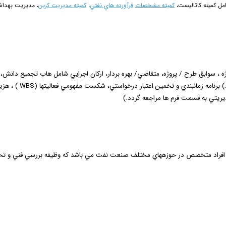
مل كميته كاتاليست،
ك
ميته مشخصات
فرآورده ­هاي نفتي
،
كمیته مديريت كربن
، مديريت بهداش
 ، سوابق طرح / پروژه، متقاضي/ بهره بردار، اركان اجرايي شامل هاب تجميع دان
رنامه زمانبندي و تخمين اعتبار درخواستي، شكست مفهومي فعاليتها (
WBS
) ، هزين
ريتي به قسمت فرم ها مراجعه گردد.)
اد متخصص در حوزه­هاي مختلف صنعت نفت مي ­باشد كه وظيفه بررسي فني و تخصصي