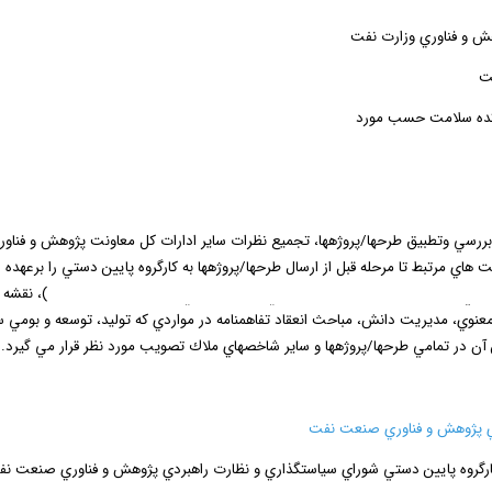
هش و فناوري وزارت نفت
ت
هشكده سلامت حسب مورد
ررسي وتطبيق طرح­ها/پروژه­ها، تجميع نظرات ساير ادارات كل معاونت پژوهش و فناور
مرتبط تا مرحله قبل از ارسال طرح­ها/پروژه­ها به كارگروه پايين دستي را برعهده دا
ايي طرح­ها و پروژه­، رعايت و بكارگيري دقيق فرم هاي درخواست پروژه
(
RFP
)
، نقشه 
نوي، مديريت دانش، مباحث انعقاد تفاهم­نامه در مواردي كه توليد، توسعه و بومي ساز
ن در تمامي طرح­ها/پروژه­ها و ساير شاخص­هاي ملاك تصويب مورد نظر قرار مي­ گيرد.
ي پژوهش و فناوري صنعت نفت
رگروه پايين دستي شوراي سياستگذاري و نظارت راهبردي پژوهش و فناوري صنعت نفت ج