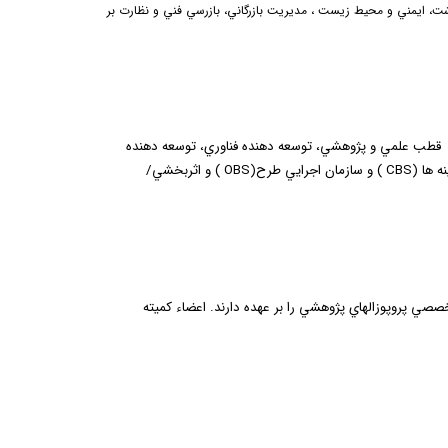
ت، ايمني و محيط زيست ، مديريت بازرگاني، بازرسي فني و نظارت بر
ش، قطب علمي و پژوهشي، توسعه دهنده فناوري، توسعه دهنده
ه ها (
CBS
) و سازمان اجرايي طرح(
OBS
) و اثربخشي/
 پروپوزال­هاي پژوهشي را بر عهده دارند.
اعضاء كميته