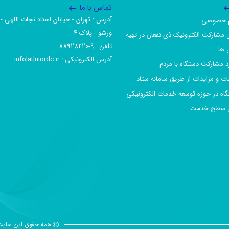
تماس با ما
آدرس :‌ تهران - خیابان استاد نجات اللهی - 
یم خصوصی
ورشو - پلاک ۴
 مشارکت الکترونیک ذی نفعان در تهیه
تلفن :‌ 9-88928220
 ها
آدرس الکترونیکی :‌ info[at]niordc.ir
رد مشارکت دستگاه با مردم
ات و مزایدات از طریق سامانه ستاد
گاه در حوزه توسعه خدمات الکترونیکی
افق سطح خدمت
همه حقوق این سایت 