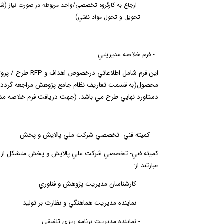
-
ارجاع به كارگروه تخصصي/واحد مربوطه در صورت نياز
(شا
تحويل و تحول مواد نفتي)
2-
فرم خلاصه مديريتي
اين فرم شامل اطلاعاتي درخصوص
اهداف و
RFP
طرح / پروژه
محصول(به قسمت تعاريف نظام جامع پژوهش مراجعه گردد.) ب
دستاورد نهايي طرح مي­ باشد. (جهت دريافت فرم خلاصه مدي
3
-
كميته فني- تخصصي
شركت ملي پالايش و پخش
كميته فني- تخصصي شركت ملي پالايش و پخش متشكل از افر
عبارتند از
:
-
كارشناسان مديريت پژوهش و فناوري
-
نماينده مديريت هماهنگي و نظارت بر توليد
-
نماينده مديريت برنامه ريزي تلفيقي