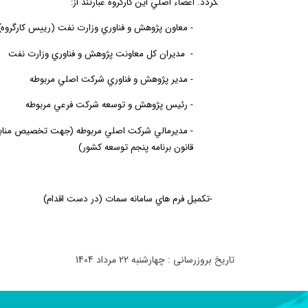
گردد. اعضاء اصلي اين كارگروه عبارتند از:
-
معاون
پژوهش
و
فناوري
وزارت
نفت
(
رييس
كارگروه
)
-
مديران
كل
معاونت
پژوهش
و
فناوري
وزارت
نفت
-
مدير
پژوهش
و
فناوري
شركت
اصلي
مربوطه
-
رئيس
پژوهش
و
توسعه
شركت
فرعي مربوطه
-
مديرمالي
شركت
اصلي
مربوطه
(
جهت
تخصيص
مناب
قانون برنامه پنجم توسعه كشور)
8
-
تكميل فرم­ هاي سامانه سمات (در دست اقدام)
تاریخ بروزرسانی : چهارشنبه 22 مرداد 1404