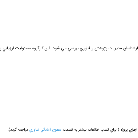
كارشناسان مديريت پژوهش و فناوري بررسي مي ­شود. اين كارگروه
مسئوليت
ارزيابي
پ
 اجراي پروژه
( براي كسب اطلاعات بيشتر به قسمت
سطوح آمادگي فناوري
مراجعه گردد).