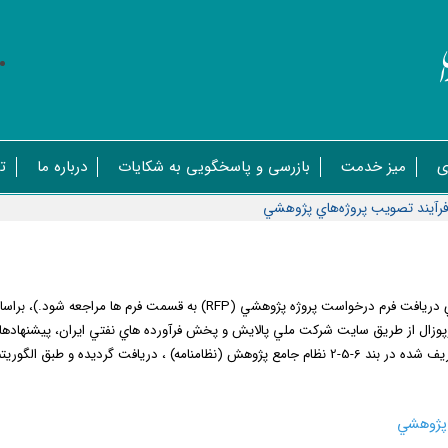
ی
میز خدمت
بازرسی و پاسخگویی به شکایات
درباره ما
ت
رآيند تصويب پروژه‌هاي پژوهشي
 دريافت
فرم
درخواست پروژه پژوهشي (
RFP
)
به
قسمت فرم ها
مراجعه شود.)، براسا
پوزال
از
طريق
سايت
شركت
ملي
پالايش
و
پخش
فرآورده
هاي نفتي ايران، پيشنهادها
 جامع پژوهش (نظام­نامه)
، دريافت گرديده و طبق الگوري
 پژوهشي