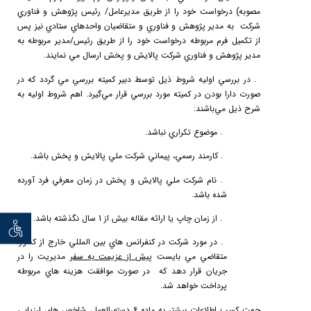
مصوبه) درخواست خود را از طريق مديرعامل/ رئيس پژوهش و فناوري
شركت به مدير پژوهش و فناوري و متقاضيان واحدهاي ستادي نيز پس
از تكميل فرم مربوطه درخواست خود را از طريق رئيس/مدير مربوطه به
مدير پژوهش و فناوري شركت پالايش و پخش ارسال مي نمايند.
2.
در
بررسي
اوليه
شر
وط ذيل توسط دبير كميته بررسي مي گردد كه در
صورت دارا بودن در كميته مورد بررسي قرار مي‌گيرد. اهم شروط اوليه به
شرح ذيل مي‌باشند:
a.
موضوع تكراري نباشد.
b.
كارمند رسمي، پيماني شركت ملي پالايش و پخش باشد.
c.
نام شركت ملي پالايش و پخش در زمان معرفي فرد آورده
شده باشد.
d.
از زمان چاپ يا ارائه مقاله بيش از 1 سال نگذشته باشد.
توان خو
e.
در مورد شركت در كنفرانس هاي بين المللي خارج از كشور،
متقاضي مي بايست
پيش از عزيمت به سفر
مديريت را در
جريان قرار دهد كه در صورت موافقت هزينه هاي مربوطه
پرداخت خواهد شد.
جهت كسب اطلاعات بيشتر به ماده 6 دستورالعمل، شاخص هاي ارزيابي