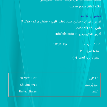
بیانیه توافق سطح خدمت
تماس با ما
آدرس :‌ تهران - خیابان استاد نجات اللهی - خیابان ورشو - پلاک ۴
تلفن :‌ 9-88928220
آدرس الکترونیکی :‌ info[at]niordc.ir
163691991
آمار کل بازدید
10
بازديد امروز
تمام کاربران آنلاين
(
10
)
گزارش آمار سایت - خلاصه
IP کاربر
216.73.216.146
مرورگر کاربر
Chrome 131.0
کشور
United States