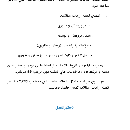
مراجعه شود.
3.
اعضاي
كميته
ارزيابي
مقالات
:
a.
مدير پژوهش و فناوري
b.
رئيس پژوهش و توسعه
c.
دبيركميته (كارشناس پژوهش و فناوري)
d.
حداقل 2 نفر از كارشناسان مديريت پژوهش و فناوري
4.
درصورت دارا بودن شروط بالا مقاله از لحاظ علمي بودن و معتبر بودن
مجله و مرتبط بودن با فعاليت هاي شركت مورد بررسي قرار مي‌گيرد.
5.
جهت رفع هر گونه مشكل با خانم سليم آبادي به شماره 61639356 دبير
كميته ارزيابي مقالات تماس حاصل فرماييد.
دستورالعمل