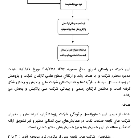
اين كميته در راستاي اجراي ابلاغ مصوبه 11256-401/758 مورخ 18/1/87 هيئت
مديره محترم شركت و با هدف رشد و ارتقاي سطح علمي كاركنان شركت و پژوهش
در زمينه مسائل مرتبط با فرآيندها و فعاليت‌هاي شركت ملي پالايش و پخش شكل
گرفته است و مختص كاركنان
رسمي و پيماني
شركت ملي پالايش و پخش مي
باشد.
هدف:
هدف از تبيين اين دستورالعمل چگونگي شركت پژوهشگران، كارشناسان و مديران
شركت هاي تابعه صنعت نفت در همايش‌هاي بين المللي معتبر و نيز تشويق ارائه
كنندگان مقاله در اين همايش‌ها و نيز همايش‌هاي معتبر داخلي است.
1.
متقاضيان شركت هاي تابعه پس از پركردن فرم مربوطه (فرم 1، 2 يا 3