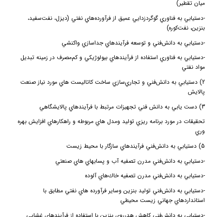
ميان تقطير)
-
دستيابي به فناوري گوگردزدايي عميق از فرآورده‌هاي نفتي (ديزل، نفت‌سفيد،
بنزين، نفت‌كوره)
-
دستيابي به دانش‌فني و توسعه فرآيندهاي جداسازي واكنشي
-
دستيابي به فناوري استفاده از فرآيندهاي بيولوژيكي و كم‌مصرف در زمينه تبديل
مواد نفتي
2) دستيابي به دانش‌فني و تجاري‌سازي ساخت كاتاليست هاي مورد نياز صنعت
پالايش
3) دست يابي به دانش فني تجهيزات مرتبط با فرآيندهاي پالايشگاهي
تحقيقات در مورد برنامه ريزي توليد ومدل هاي مربوطه و راهكارهاي افزايش بهره
وري
5) دستيابي به دانش‌‌فني فرآيندهاي سازگار با محيط زيست
-
دستيابي به دانش‌فني مدرن تصفيه آب‌ و پسابهاي هاي صنعتي
-
دستيابي به دانش‌فني مدرن تصفيه خاك‌هاي آلوده
-
دستيابي به دانش‌فني توليد بنزين وساير فرآورده هاي نفتي مطابق با
استانداردهاي جهاني زيست محيطي
-
دستيابي به دانش‌فني كاهش هدرروي بنزين با استفاده از فرآيندهاي غشايي