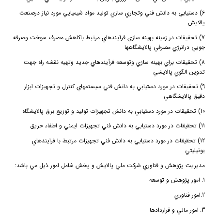
6) دستيابي به دانش فني وتجاري سازي توليد مواد شيميايي مورد نياز درصنعت
پالايش
7) تحقيقات در زمينه بهينه سازي فرآيندهاي مرتبط باكاهش مصرف سوخت وصرفه
جويي درانرژي مصرفي پالايشگاهها
8) تحقيقات براي بهينه سازي وتوسعه فرآيندهاي جديد وتهيه نقشه راه جهت
تدوين الگوي پالايشي
9) تحقيقات در مورد دستيابي به دانش فني سيستمهاي كنترل و تجهيزات ابزار
دقيق پالايشگاهي
10) تحقيقات در مورد دستيابي به دانش تجهيزات توليد و توزيع برق پالايشگاه
11) تحقيقات در مورد دستيابي به دانش فني تجهيزات ايمني و اطفاء حريق
12) تحقيقات در مورد دستيابي به دانش فني تجهيزات مرتبط با فرايندهاي
يوتيليتي
مديريت پژوهش و فناوري شركت ملي پالايش و پخش شامل امور ذيل مي باشد:
1.
امور پژوهش و توسعه
2.
امور فناوري
3.
امور مالي و قراردادها