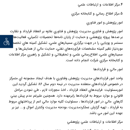
4.
مركز اطلاعات و ارتباطات علمي
5.
مركز اطلاع رساني و كتابخانه مركزي
امور
پژوهش
و
امور فناوري
امور پژوهش و فناوري مديريت پژوهش و فناوري علاوه بر انعقاد قرارداد و نظارت
بر صدها پروژه پژوهشي و حمايت از پايان نامه‌ها تحصيلات تكميلي، فعاليت‌هاي
توان خو
مستمر و پويايي را در جهت برگزاري سمينارهاي علمي، تشكيل كميته هاي تخصصي
موردنياز نظير كميته مشخصات فرآورده‌هاي نفتي، حمايت مالي از همايش‌ها و
سمينارهاي علمي، اطلاع‌رساني علمي و تحقيقاتي و تشكيل و راهبري مركز اطلاعات
و كتابخانه مركزي شركت انجام داده است.
امور مالي و قراردادها
واحد امور قراردادهاي مديريت پژوهش وفناوري با هدف ايجاد مجموعه اي متمركز
در خصوص قراردادهاي منعقده مديريت در نيمه دوم سال 86 تشكيل گرديد.اين
امورمسئوليت
فرايندهاي انعقاد قرارداد ، اخذ مجوزات لازم ، طي نمودن مراحل
قانوني و موارد مربوط به قراردادها رابرعهده دارد. همچنين عليرغم عدم پيش بيني
كارهاي
مالي در امور قراردادها ، مسئوليت كليه موارد مالي اعم از پرداختهاي مربوط
به قرارداد ، تهيه گزارش عملكردمديريت ،بودجه مديريت وكنترل اموال و.... نيز بر
عهده اين امور مي باشد.
مركز اطلاعات و ارتباطات علمي پژوهشي