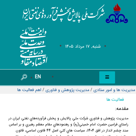
شنبه, 17 مرداد 1405
EN
مدیریت ها و امور ستادی
/
مدیریت پژوهش و فناوری
/
اهم فعالیت ها
فعالیت ها
مقدمه:
مديريت پژوهش و فناوري شركت ملي پالايش و پخش فرآورده‌هاي نفتي ايران در
راستاي فرامين حضرت امام خميني(ره) و رهنمودهاي مقام معظم رهبري و بر اساس
سند چشم انداز در افق 1404، سياست هاي كلي اصل 44 قانون اساسي، قانون