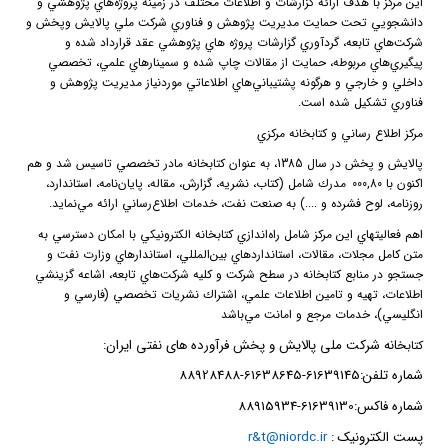
اين مركز با هدف ارائه گزارشات و اطلاعات مختلف در زمينه پروژه‌هاي پژوهشي و
دانشجويي تحت حمايت مديريت پژوهش و فناوري شركت ملي پالايش وپخش و
شركت‌هاي تابعه، گردآوري گزارشات پروژه هاي پژوهشي عقد قرارداد شده و
پيگيري‌هاي مربوطه، حمايت از مقالات چاپ شده و سمينارهاي علمي، تخصصي
داخلي و خارجي و هرگونه پشتيباني‌هاي اطلاعاتي موردنياز مديريت پژوهش و
فناوري تشكيل شده است.
مركز اطلاع رساني و كتابخانه مركزي
پالايش و پخش در سال 1385، به عنوان كتابخانه مادر تخصصي تاسيس شد و هم
اكنون با 000
80
,
مدرك شامل (كتاب، نشريه، گزارش، مقاله، پايان‌نامه، استاندارد،
روزنامه، لوح فشرده و ....) به صنعت نفت، خدمات اطلاع‌رساني ارائه مي‌نمايد.
اهم فعاليتهاي اين مركز شامل راه‌اندازي كتابخانه ‌الكترونيكي با امكان دسترسي به
متن كامل مجلات، مقالات، استانداردهاي بين‌المللي، استاندارهاي وزارت نفت و
جستجو در منابع كتابخانه در سطح شركت و كليه شركت‌هاي تابعه، اشاعه گزينشي
اطلاعات، تهيه و تامين اطلاعات علمي، اشتراك نشريات تخصصي (فارسي و
انگليسي)، خدمات مرجع و امانت مي‌باشد
خانه شرکت ملی پالایش و پخش فرآورده های نفتی ایران
:
کتاب
شماره تلفن:61639145-61638645-88928488
شماره فاکس:61639130-88915934
پست الکترونیک
:
r&t@niordc.ir