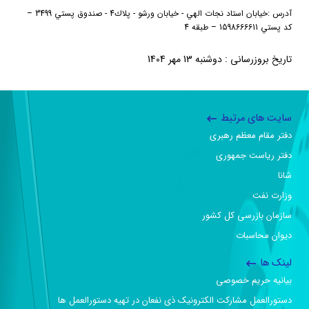
آدرس
:
خيابان استاد نجات الهي - خيابان ورشو - پلاك4 - صندوق پستي 3499
–
كد پستي 1598666611
–
طبقه 4
تاریخ بروزرسانی : دوشنبه 13 مهر 1404
سایت های مرتبط
دفتر مقام معظم رهبری
دفتر ریاست جمهوری
شانا
وزارت نفت
سازمان بازرسی کل کشور
دیوان محاسبات
لینک ها
بیانیه حریم خصوصی
دستورالعمل مشارکت الکترونیک ذی نفعان در تهیه دستورالعمل ها