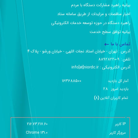
بیانیه راهبرد مشارکت دستگاه با مردم
اخبار مناقصات و مزایدات از طریق سامانه ستاد
راهبرد دستگاه در حوزه توسعه خدمات الکترونیکی
بیانیه توافق سطح خدمت
تماس با ما
آدرس :‌ تهران - خیابان استاد نجات اللهی - خیابان ورشو - پلاک ۴
تلفن :‌ 9-88928220
آدرس الکترونیکی :‌ info[at]niordc.ir
163688500
آمار کل بازدید
28
بازديد امروز
تمام کاربران آنلاين
(
8
)
گزارش آمار سایت - خلاصه
IP کاربر
216.73.217.60
مرورگر کاربر
Chrome 131.0