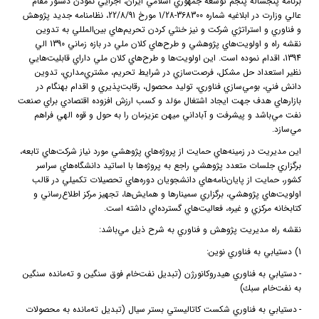
برنامه پنجساله پنجم توسعه جمهوري اسلامي ايران، اجرايي نمودن دستور مقام
عالي وزارت در ابلاغيه شماره 368300-1/28 مورخ 22/8/91، نظامنامه جديد پژوهش
و فناوري و استراتژي شركت و نيز خنثي كردن تحريم‌هاي بين‌المللي به تدوين
نقشه راه و اولويت‌هاي پژوهشي و طرح‌هاي كلان ملي در بازه زماني 1390 الي
1394، اقدام نموده است. اين اولويت‌ها و طرح‌هاي كلان ملي داراي قابليت‌هايي
نظير استعداد حل مشكل، فرصت‌سازي در شرايط تحريم، مشتري‌مداري، تدوين
دانش فني، بومي‌سازي فناوري، توليد محصول، رقابت‌پذيري و اقدام بهنگام در
بازارهاي هدف جهت ايجاد اشتغال موَلد و كسب ارزش افزوده اقتصادي براي صنعت
نفت مي‌باشد و پيشرفت و آباداني ميهن عزيزمان را به حول و قوه الهي فراهم
مي‌سازد.
اين مديريت در زمينه‌هاي حمايت از پروژه‌هاي پژوهشي مورد نياز شركت‌هاي تابعه،
برگزاري جلسات متعدد پژوهشي راجع به پروژه‌ها با اساتيد دانشگاه‌هاي سراسر
كشور، حمايت از پايان‌نامه‌هاي دانشجويان دوره‌هاي تحصيلات تكميلي در قالب
اولويت‌هاي پژوهشي، برگزاري سمينارها و همايش‌ها، تجهيز مركز اطلاع‌رساني و
كتابخانه مركزي و غيره، فعاليت‌هاي گسترده‌اي داشته است.
نقشه راه مديريت پژوهش و فناوري به شرح ذيل مي‌باشد:
1) دستيابي به فناوري نوين:
-
دستيابي به فناوري هيدروكانورژن (تبديل نفت‌خام فوق سنگين و ته‌مانده سنگين
به نفت‌خام سبك)
-
دستيابي به فناوري شكست كاتاليستي بستر سيال (تبديل ته‌مانده به محصولات