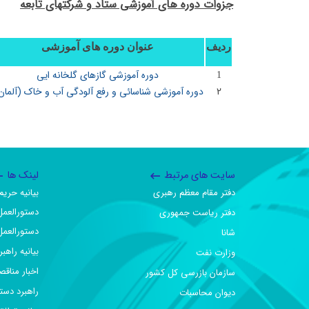
جزوات دوره های آموزشی ستاد و شرکتهای تابعه
ردیف
عنوان دوره های آموزشی
دوره آموزشی گازهای گلخانه ایی
1
2
دوره آموزشی شناسائی و رفع آلودگی آب و خاک (آلما
سایت های مرتبط
لینک ها
دفتر مقام معظم رهبری
بیانیه حر
دستورالعمل
دفتر ریاست جمهوری
دستورالعمل
شانا
بیانیه راهب
وزارت نفت
اخبار مناقص
سازمان بازرسی کل کشور
راهبرد دست
دیوان محاسبات