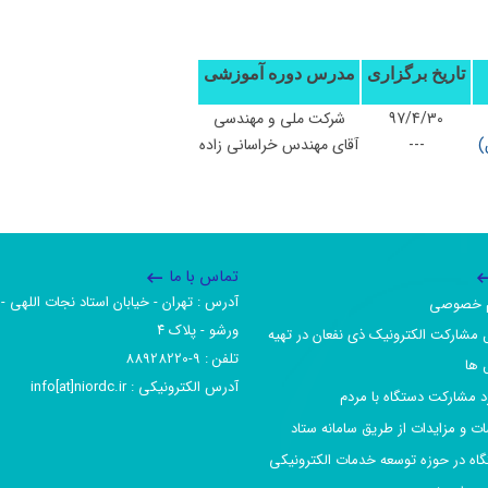
تاریخ برگزاری
مدرس دوره آموزشی
97/4/30
شرکت ملی و مهندسی
ن)
---
آقای مهندس خراسانی زاده
تماس با ما
آدرس :‌ تهران - خیابان استاد نجات اللهی - 
یم خصوصی
ورشو - پلاک ۴
 مشارکت الکترونیک ذی نفعان در تهیه
تلفن :‌ 9-88928220
 ها
آدرس الکترونیکی :‌ info[at]niordc.ir
رد مشارکت دستگاه با مردم
ات و مزایدات از طریق سامانه ستاد
گاه در حوزه توسعه خدمات الکترونیکی