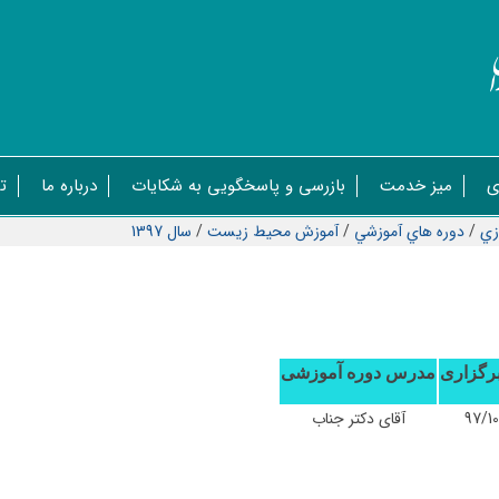
ی
میز خدمت
بازرسی و پاسخگویی به شکایات
درباره ما
ت
زي
/
دوره هاي آموزشي
/
آموزش محيط زيست
/
سال 1397
برگزاری
مدرس دوره آموزشی
97/1
آقای دکتر جناب