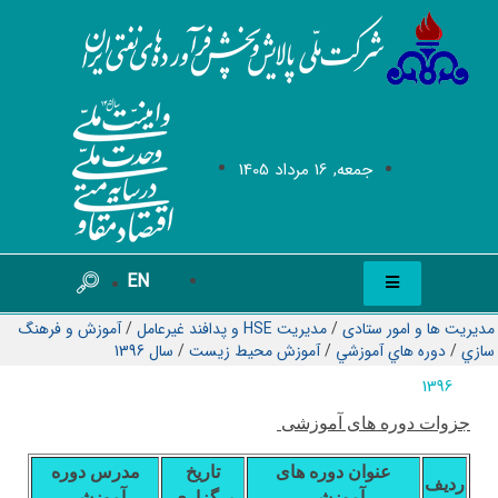
جمعه, 16 مرداد 1405
EN
مدیریت ها و امور ستادی
/
مدیریت HSE و پدافند غیرعامل
/
آموزش و فرهنگ
سازي
/
دوره هاي آموزشي
/
آموزش محيط زيست
/
سال 1396
1396
جزوات دوره های آموزشی
عنوان دوره های
تاریخ
مدرس دوره
ردیف
آموزشی
برگزاری
آموزشی