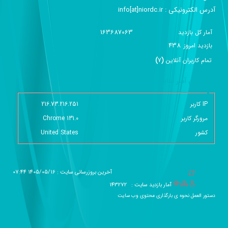
آدرس الکترونیکی :‌ info[at]niordc.ir
163687063
آمار کل بازدید
438
بازديد امروز
تمام کاربران آنلاين
(
7
)
گزارش آمار سایت - خلاصه
IP کاربر
216.73.216.251
مرورگر کاربر
Chrome 131.0
کشور
United States
آخرین بروزرسانی سایت : 1405/05/16 07:44
آمار بازدید سایت :
143272
دستور العمل نحوه ی بارگذاری محتوی وب سایت