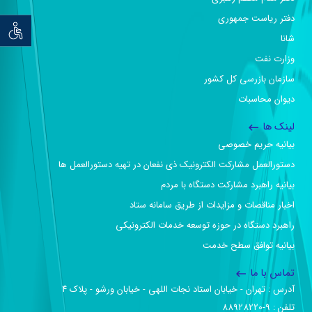
دفتر ریاست جمهوری
توان خو
شانا
وزارت نفت
سازمان بازرسی کل کشور
دیوان محاسبات
لینک ها
بیانیه حریم خصوصی
دستورالعمل مشارکت الکترونیک ذی نفعان در تهیه دستورالعمل ها
بیانیه راهبرد مشارکت دستگاه با مردم
اخبار مناقصات و مزایدات از طریق سامانه ستاد
راهبرد دستگاه در حوزه توسعه خدمات الکترونیکی
بیانیه توافق سطح خدمت
تماس با ما
آدرس :‌ تهران - خیابان استاد نجات اللهی - خیابان ورشو - پلاک ۴
تلفن :‌ 9-88928220