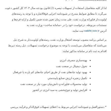
لذا از كليه متقاضیان استفاده از تسهیلات تبصره (2) قانون بودجه سال ۱۴۰۳ کل کشور دعوت
می‌گردد تا مطابق ضوابط مندرج در شيوه‌نامه اجرایی فوق­الاشاره و با توجه به رسته‌های
اولویت‌دار فناورانه وزارت نفت، طی مدت زمان تعیین شده ضمن تکمیل و ارایه فرم‌ها و
مستندات مربوطه، درخواست خود را در «سامانه ساخت» وزارت نفت به
sakht.ioiv.ir
آدرس
ثبت نمایند.
بر اساس برنامه مصوب توسعه اشتغال وزارت نفت، رسته‌هاي اولويت‌دار به شرح ذيل
مي‌باشند كه متقاضيان مي‌بايست با توجه به موضوع درخواست تسهیلات، ذيل رسته‌ ذیربط
اقدام به ثبت نام در سامانه مذكور نمايند:
بهينه‌سازي مصرف انرژي
تحول ديجيتال در صنعت نفت
بهبود تولید چاه‌های نفت از طریق احیای چاه‌های کم بازده یا غیرفعال
تكميل زنجيره ارزش صنايع پايين
دستي
تولید محصولات فناورانه و دانش‌بنیان مورد نیاز در صنعت نفت
افزایش تولید و تنوع‌بخشی به سبد انرژی در کشور
* دستورالعمل و شيوه‌نامه اجرايي مربوط به اعطای تسهیلات فوق‌الذکر و فرآيند بررسي