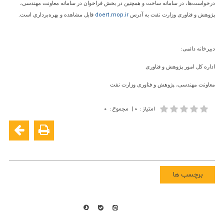
درخواست‌ها، در سامانه ساخت و همچنین در بخش فراخوان در سامانه معاونت مهندسی،
doert.mop.ir
پژوهش و فناوری وزارت نفت به آدرس
قابل مشاهده و بهره‌برداري است
.
دبیرخانه دائمی:
اداره کل امور پژوهش و فناوری
معاونت مهندسی، پژوهش و فناوری وزارت نفت
امتیاز
:
۰
|
مجموع
:
۰
برچسب ها
همه حقوق این سایت متعلق به شرکت ملی پالایش و پخش فرآورده های