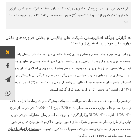
فراخوان امور مهندسی، پژوهش و فناوری وزارت نفت برای استفاده شرکت‌های فناور، نوآور،
خلاق و دانش‌بنیان از تسهیلات تبصره (2) قانون بودجه سال 1403 تا پایان مهرماه تمدید
شد.
به گزارش پایگاه اطلاع‌رسانی شرکت ملی پالایش و پخش فرآورده‌های نفتی
ایران، متن فراخوان به شرح زیر است:
در راستای تحقق منویات مقام معظم رهبری (مد‌ظله‌العالی) در زمینه ایجاد اشتغال پایدار و
توسعه فناوری و در چارچوب اجرایی‌سازی سیاست‌های کلان اقتصاد مبتنی بر فناوری منتج از
قوانین بالادستی به‌ویژه قانون برنامه پنج‌ساله هفتم پیشرفت جمهوری اسلامی ایران و همچنین
توان خو
عملیاتی‌سازی برنامه‌های مصوب حمایتی و تسهیل‌گرانه در حوزه کارآفرینی با رویکرد توسعه
کسب
و­کار دانش‌بنیان صنعت نفت، اعطای تسهیلات از محل منابع "تبصره (2) قانون بودجه سال
۱۴۰۳ کل کشور" در دستور کار وزارت نفت قرار گرفته است.
در همین راستا و با عنایت به مفاد دستورالعمل تسهیلات پیش‌گفته و شیوه‌نامه اجرایی ابلاغی
از سوی مقام عالی وزارت نفت به شماره ۲۰۹-2/20 مورخ 04/06/1404، فراخوانی از تاریخ
11/06/1404 لغایت 31/06/1404 برگزار گردید. با توجه به اتمام زمان مشارکت در فراخوان
قبلی و از طرفی نظر به استقبال شركت‌هاي فناور، نوآور، خلاق و دانش‌بنيان فعال در حوزه
صنعت نفت برای ثبت درخواست دریافت تسهیلات مذکور، بدین­وسیله
تمدید فراخوان تا زمان
انتهای مهر ماه سال 1404
اعلام می­گردد.